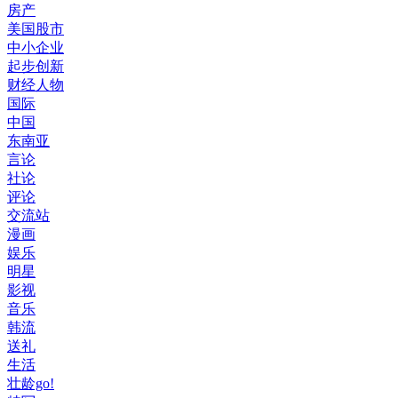
房产
美国股市
中小企业
起步创新
财经人物
国际
中国
东南亚
言论
社论
评论
交流站
漫画
娱乐
明星
影视
音乐
韩流
送礼
生活
壮龄go!