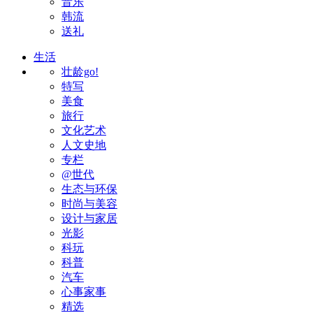
音乐
韩流
送礼
生活
壮龄go!
特写
美食
旅行
文化艺术
人文史地
专栏
@世代
生态与环保
时尚与美容
设计与家居
光影
科玩
科普
汽车
心事家事
精选