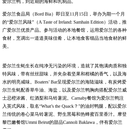
爱尔兰鸭，到近期的海鲜和乳制品。
爱尔兰食品局（Bord Bia）即日至11月15日，举办为期一个月
的“爱尔兰风味”（A Taste of Ireland: Samhain Edition）活动，推
广爱尔兰优质产品。参与活动的本地餐馆，运用爱尔兰的各种
食材，烹调出一道道美味佳肴，让本地食客细品当地食材的鲜
美。
爱尔兰生蚝生长在纯净无污染的环境，造就了其饱满肉质和独
特风味，带有丝丝甜味，并夹杂着坚果和柑橘的香气，以及海
水的明亮咸味。Boaters’ Bar呈现爱尔兰的海陆滋味，有炭烤爱
尔兰生蚝配香草牛油、海盐，以及爱尔兰鸭胸肉搭配爱尔兰威
士忌橙浓酱、红酒梨和马铃薯泥。Carnaby餐馆为爱尔兰鸭注
入英式风味，取名“What’s the Quack？”的油封鸭腿，配以爱尔
兰传统的卷心菜马铃薯泥、野生黑莓和热蜂蜜百里香汁。摩登
黎巴嫩餐馆Ummi Beirut的甜品Cannoli Baklawa，伴有爱尔兰