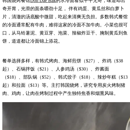
韩国烧烤餐馆
Don Dae Bak
的水冷面看似平平无奇，味道却出
奇开胃，光滑的面条嚼劲十足， 伴有鸡蛋、黄瓜丝和白萝卜
片，清澈的汤底酸中微甜，吃起来清爽无负担。多数韩式餐馆
的冷面通常配有牛肉，难得这家的冷面不加牛肉。小菜也很可
口，从马铃薯泥、黄豆芽、泡菜、辣椒炸豆干、腌制黄瓜到鱼
饼，道道都让冷面锦上添花。
餐单选择多样，有韩式烤肉、海鲜煎饼（$27）、炸鸡（$38
起）、石锅拌饭（$21）、人参鸡汤（$30）、炸酱面
（$18）、部队锅（$52）、韩式饺子（$18）、辣炒年糕（$13
起）和拉面（$13）等。主打韩国烧烤，讲究专用炭火烤制猪
肉、鸡肉，让肉在烤制过程中产生独特焦香和烟熏风味。