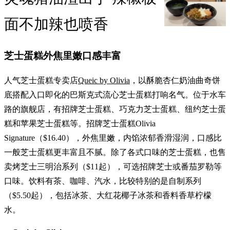
面不加辣也喷香
芝士蛋糕外焦里嫩口感丰富
人气芝士蛋糕专卖店
Queic by Olivia
，以酥脆杏仁奶油曲奇饼
底搭配入口即化的巴斯克式流心芝士蛋糕打响名气。位于水车
路的旗舰店，有招牌芝士蛋糕、巧克力芝士蛋糕、纽约芝士蛋
糕和苹果芝士蛋糕等。招牌芝士蛋糕Olivia
Signature（$16.40），外焦里嫩，内馅浓郁香滑湿润，口感比
一般芝士蛋糕更丰富且不腻。除了各式口味的芝士蛋糕，也售
卖烤芝士三明治系列（$11起），可选招牌芝士或番茄罗勒等
口味。饮料有茶、咖啡、汽水，比较特别的是自制系列
（$5.50起），包括冰茶、大红花椰子冰茶和香料香草柠檬
水。