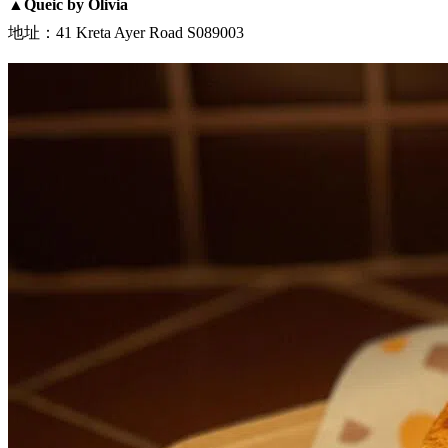
▲Queic by Olivia
地址：41 Kreta Ayer Road S089003