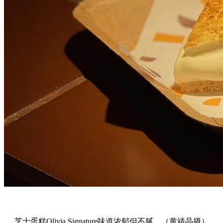
芝士蛋糕Olivia Signature味道浓郁但不腻。（黄靖晶摄）