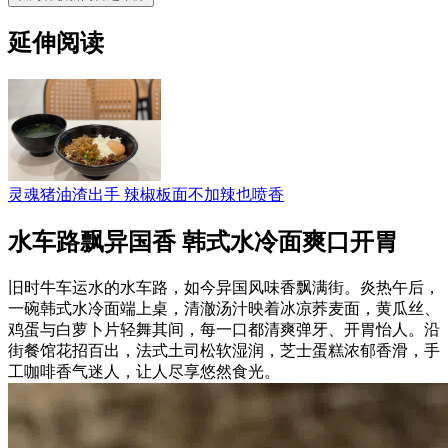
延伸阅读
灵魂猪油渣出手 辣椒板面不加辣也喷香
水车路飘异国香 韩式水冷面爽口开胃
旧时牛车运水的水车路，如今异国风味香飘满街。炎热午后，
一碗韩式水冷面端上桌，清澈汤汁映着冰凉荞麦面，黄瓜丝、
鸡蛋与白萝卜片轻舞其间，每一口都清爽弹牙、开胃怡人。沿
街餐馆花招百出，法式土司松软湿润，芝士蛋糕浓郁香滑，手
工咖啡香气迷人，让人尽享悠然食光。