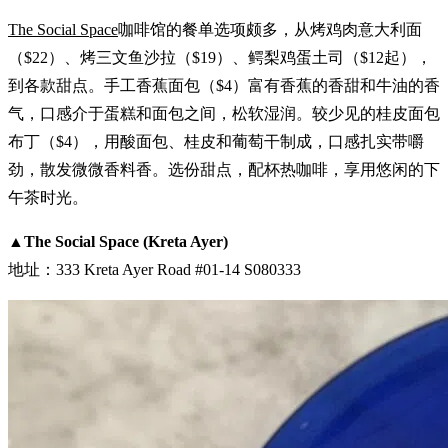
The Social Space
咖啡馆的餐单选项颇多，从烤鸡肉意大利面
（$22）、烤三文鱼沙拉（$19）、鳄梨鸡蛋土司（$12起），
到各款甜点。手工香蕉面包（$4）富有香蕉的香甜和牛油的香
气，口感介于蛋糕和面包之间，松软湿润。较少见的桂皮面包
布丁（$4），用酸面包、桂皮和葡萄干制成，口感扎实带嚼
劲，散发微微香料香。选份甜点，配杯热咖啡，享用悠闲的下
午茶时光。
▲
The Social Space (Kreta Ayer)
地址：333 Kreta Ayer Road #01-14 S080333