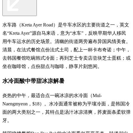
水车路（Kreta Ayer Road）是牛车水区的主要街道之一，英文
名“Kreta Ayer”源自马来语，意为“水车”，反映早期华人移民
用牛车运水的历史场景。清幽的街道两旁遍布异国风情美食。
清晨，在法式餐馆点份法式土司，配上一杯卡布奇诺；中午，
去韩国餐馆吃碗韩式冷面；再到芝士专卖店尝块芝士蛋糕；或
坐在咖啡馆，点份甜点与咖啡，静享片刻悠闲。
水冷面酸中带甜冰凉解暑
炎热的中午，最适合点一碗冰凉的水冷面（Mul-
Naengmyeon，$18）。水冷面通常被称为平壤冷面，是韩国冷
面的两大类别之一，其特点是汤汁冰凉清爽，荞麦面条柔软弹
牙。