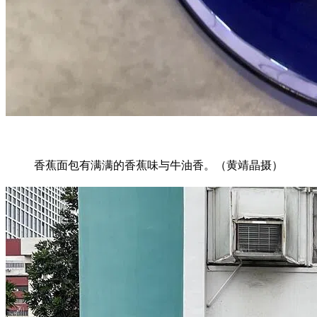
香蕉面包有满满的香蕉味与牛油香。（黄靖晶摄）