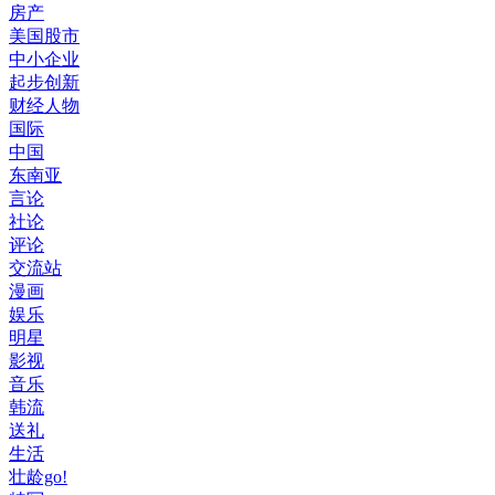
房产
美国股市
中小企业
起步创新
财经人物
国际
中国
东南亚
言论
社论
评论
交流站
漫画
娱乐
明星
影视
音乐
韩流
送礼
生活
壮龄go!