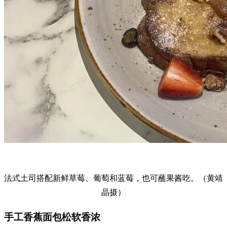
法式土司搭配新鲜草莓、葡萄和蓝莓，也可蘸果酱吃。（黄靖
晶摄）
手工香蕉面包松软香浓