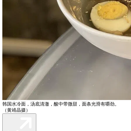
韩国水冷面，汤底清澈，酸中带微甜，面条光滑有嚼劲。
（黄靖晶摄）