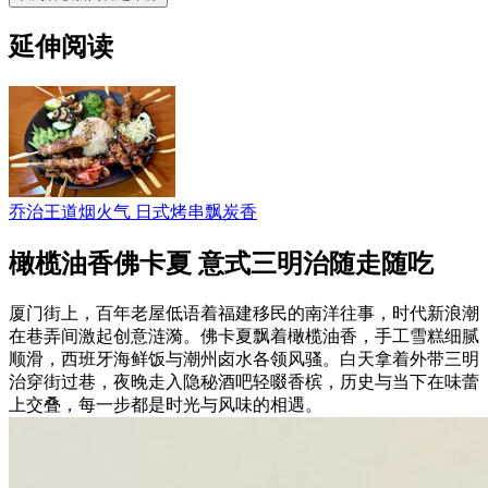
延伸阅读
乔治王道烟火气 日式烤串飘炭香
橄榄油香佛卡夏 意式三明治随走随吃
厦门街上，百年老屋低语着福建移民的南洋往事，时代新浪潮
在巷弄间激起创意涟漪。佛卡夏飘着橄榄油香，手工雪糕细腻
顺滑，西班牙海鲜饭与潮州卤水各领风骚。白天拿着外带三明
治穿街过巷，夜晚走入隐秘酒吧轻啜香槟，历史与当下在味蕾
上交叠，每一步都是时光与风味的相遇。