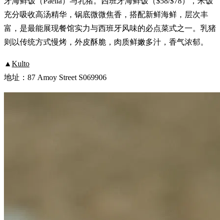
牙海鲜饭（Paella）与乳猪。西班牙海鲜饭（$58/$78），米饭
充分吸收高汤精华，锅底微微焦香，搭配新鲜海鲜，层次丰
富，是最能展现餐馆实力与西班牙风味的必点菜式之一。乳猪
则以传统方式慢烤，外皮酥脆，肉质鲜嫩多汁，香气浓郁。
▲
Kulto
地址：87 Amoy Street S069906