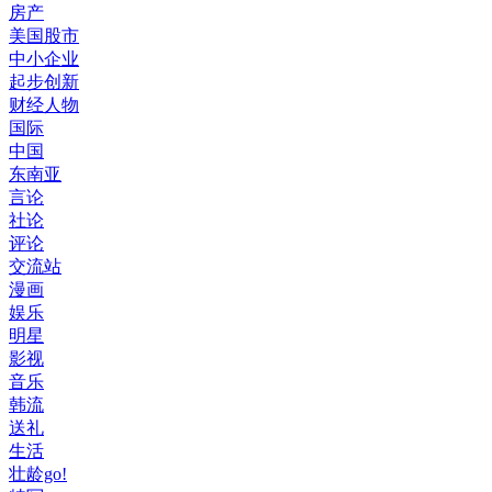
房产
美国股市
中小企业
起步创新
财经人物
国际
中国
东南亚
言论
社论
评论
交流站
漫画
娱乐
明星
影视
音乐
韩流
送礼
生活
壮龄go!