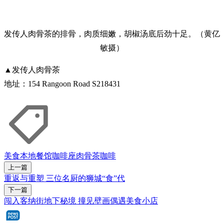
发传人肉骨茶的排骨，肉质细嫩，胡椒汤底后劲十足。（黄亿
敏摄）
▲发传人肉骨茶
地址：154 Rangoon Road S218431
美食
本地餐馆
咖啡座
肉骨茶
咖啡
上一篇
重返与重塑 三位名厨的狮城“食”代
下一篇
闯入客纳街地下秘境 撞见壁画偶遇美食小店