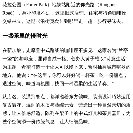
花拉公园（Farrer Park）地铁站附近的仰光路（Rangoon
Road），离小印度不远，这里旧式店铺、住宅与特色咖啡座
交错林立。这期《沿街觅食》到那里走一趟，步行寻味去。
一盏茶里的慢时光
在新加坡，走摩登中式路线的咖啡座不多见，这家名为“兰亭
一盏”的咖啡座，显得自成一格。创办人黄子维以“诗意生活”
为主题，希望打造一个让人可以慢下来，暂时抽离城市喧嚣的
地方。他说：“在这里，你可以好好喝一杯茶，吃一份甜点，
透过空间、味道与氛围，找回一种温柔的生活节奏。”
从店名、装潢到餐点，都洋溢着东方韵味。装潢设计巧妙运用
复古窗花、温润的木质与藤编元素，营造出一种自然亲切的质
感，让人倍感舒适。陈列在架子上的中式灯具和茶具器皿，为
整个空间添一份传统气息，让人细细品味。