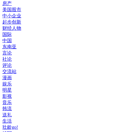
房产
美国股市
中小企业
起步创新
财经人物
国际
中国
东南亚
言论
社论
评论
交流站
漫画
娱乐
明星
影视
音乐
韩流
送礼
生活
壮龄go!