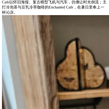
Cafe以怀旧海报、复古模型飞机与汽车，仿佛让时光倒流；主
打冷泡茶与豆乳冷萃咖啡的Enchanted Cafe，在暑日里奉上一
杯沁凉。