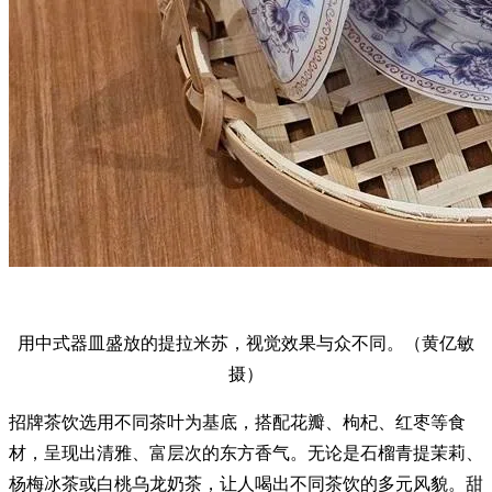
用中式器皿盛放的提拉米苏，视觉效果与众不同。（黄亿敏
摄）
招牌茶饮选用不同茶叶为基底，搭配花瓣、枸杞、红枣等食
材，呈现出清雅、富层次的东方香气。无论是石榴青提茉莉、
杨梅冰茶或白桃乌龙奶茶，让人喝出不同茶饮的多元风貌。甜