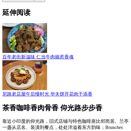
延伸阅读
百年老街新滋味 仁当牛肉娘惹香魂
尼路老店屋午后慢时光 华夫饼开花肉干添香
茶香咖啡香肉骨香 仰光路步步香
靠近小印度的仰光路，旧式店铺与特色咖啡座比邻而居。兰亭
一盏从店名、装潢到餐点，处处洋溢着东方韵味；Brunches