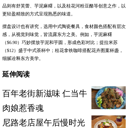
品则有舒芙蕾、芋泥麻糬，以及桂花河粉豆酪等创意之作，以
更轻盈精致的方式呈现熟悉的味道。
摆盘设计也有讲究，选用中式陶瓷餐具，食材颜色搭配有层次
感，从视觉到味觉，皆流露东方之美。例如，芋泥麻糬
（$6.90）巧妙摆放芋泥和芋圆，形成色彩对比；提拉米苏
（$12）盛于中式茶杯中；桂花拿铁咖啡搭配花卉图案杯盏，
细腻诠释东方美学。
延伸阅读
百年老街新滋味 仁当牛
肉娘惹香魂
尼路老店屋午后慢时光