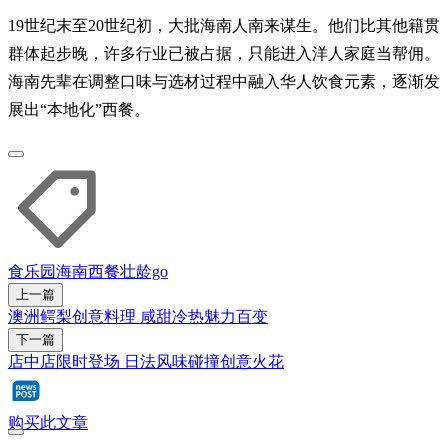
19世纪末至20世纪初，大批海南人南来谋生。他们比其他籍贯
群体起步晚，许多行业已被占据，只能进入洋人家庭当帮佣。
海南先辈在调整口味与选材过程中融入华人饮食元素，逐渐发
展出“本地化”西餐。
食乐园
海南
西餐
壮龄go
上一篇
澳洲鳄梨创意料理 咸甜冷热魅力百变
下一篇
店中店限时登场 日法风味碰撞创意火花
购买此文章