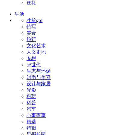
送礼
生活
壮龄go!
特写
美食
旅行
文化艺术
人文史地
专栏
@世代
生态与环保
时尚与美容
设计与家居
光影
科玩
科普
汽车
心事家事
精选
特辑
早报校园