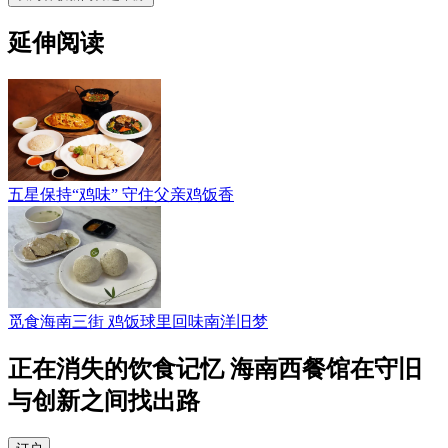
延伸阅读
五星保持“鸡味” 守住父亲鸡饭香
觅食海南三街 鸡饭球里回味南洋旧梦
正在消失的饮食记忆 海南西餐馆在守旧
与创新之间找出路