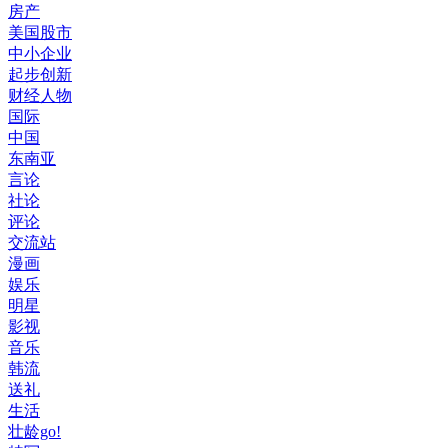
房产
美国股市
中小企业
起步创新
财经人物
国际
中国
东南亚
言论
社论
评论
交流站
漫画
娱乐
明星
影视
音乐
韩流
送礼
生活
壮龄go!