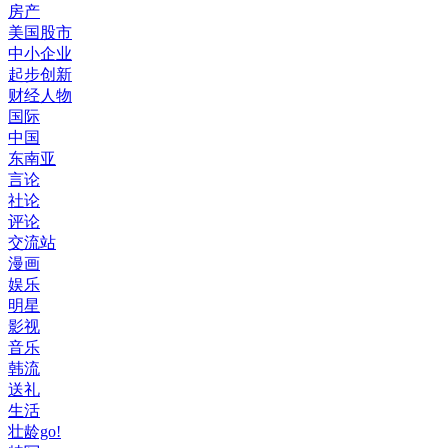
房产
美国股市
中小企业
起步创新
财经人物
国际
中国
东南亚
言论
社论
评论
交流站
漫画
娱乐
明星
影视
音乐
韩流
送礼
生活
壮龄go!