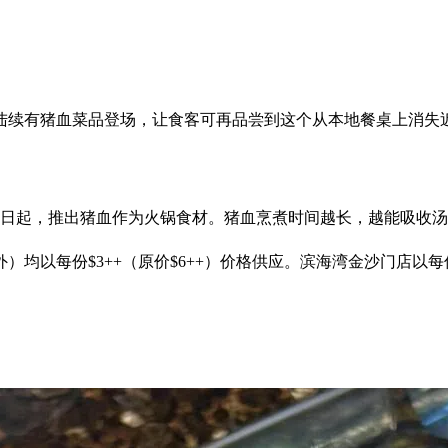
陆续有猪血菜品登场，让食客可再品尝到这个从本地餐桌上消失近
8日起，推出猪血作为火锅食材。猪血烹煮时间越长，越能吸收
以每份$3++（原价$6++）价格供应。滨海湾金沙门店以每份$