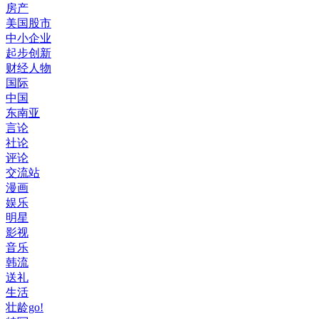
房产
美国股市
中小企业
起步创新
财经人物
国际
中国
东南亚
言论
社论
评论
交流站
漫画
娱乐
明星
影视
音乐
韩流
送礼
生活
壮龄go!