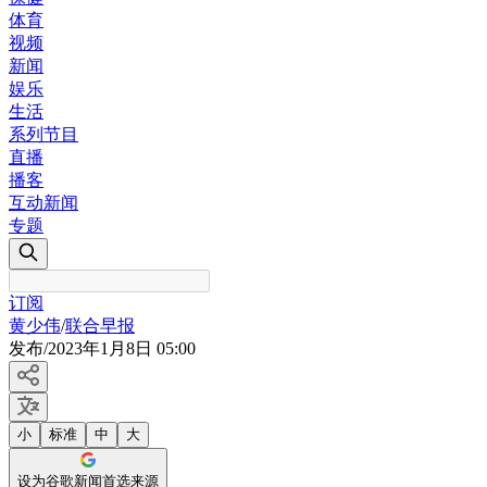
体育
视频
新闻
娱乐
生活
系列节目
直播
播客
互动新闻
专题
订阅
黄少伟
/
联合早报
发布
/
2023年1月8日 05:00
小
标准
中
大
设为谷歌新闻首选来源