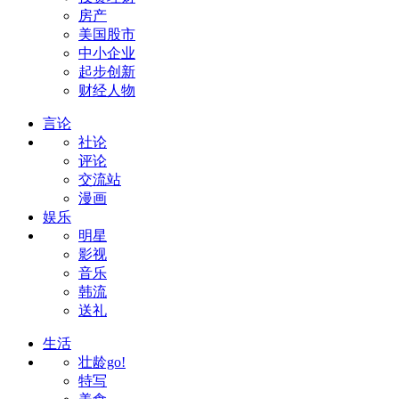
房产
美国股市
中小企业
起步创新
财经人物
言论
社论
评论
交流站
漫画
娱乐
明星
影视
音乐
韩流
送礼
生活
壮龄go!
特写