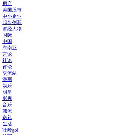
房产
美国股市
中小企业
起步创新
财经人物
国际
中国
东南亚
言论
社论
评论
交流站
漫画
娱乐
明星
影视
音乐
韩流
送礼
生活
壮龄go!