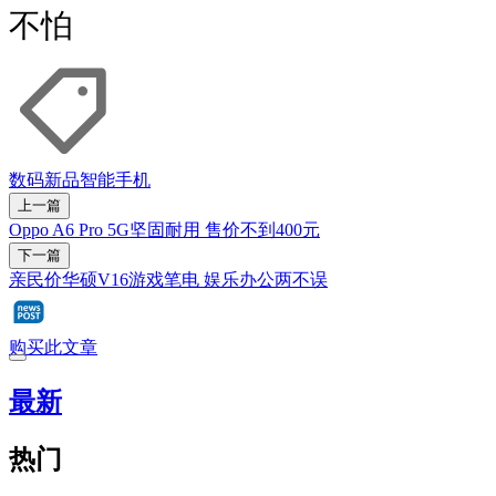
不怕
数码新品
智能手机
上一篇
Oppo A6 Pro 5G坚固耐用 售价不到400元
下一篇
亲民价华硕V16游戏笔电 娱乐办公两不误
购买此文章
最新
热门