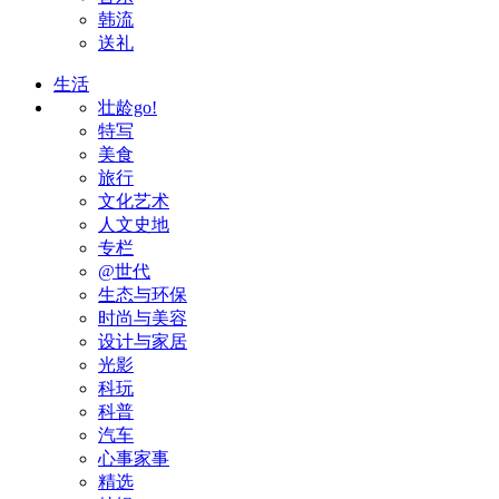
韩流
送礼
生活
壮龄go!
特写
美食
旅行
文化艺术
人文史地
专栏
@世代
生态与环保
时尚与美容
设计与家居
光影
科玩
科普
汽车
心事家事
精选