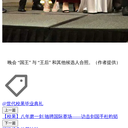
晚会 “国王” 与 “王后” 和其他候选人合照。（作者提供）
@世代
校果
毕业典礼
上一篇
【校果】八年磨一剑 驰骋国际赛场——访击剑国手杜昀韬
下一篇