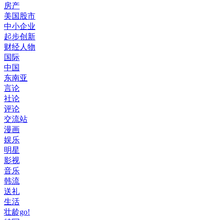
房产
美国股市
中小企业
起步创新
财经人物
国际
中国
东南亚
言论
社论
评论
交流站
漫画
娱乐
明星
影视
音乐
韩流
送礼
生活
壮龄go!