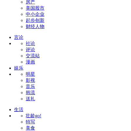
房产
美国股市
中小企业
起步创新
财经人物
言论
社论
评论
交流站
漫画
娱乐
明星
影视
音乐
韩流
送礼
生活
壮龄go!
特写
美食