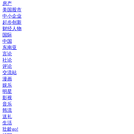
房产
美国股市
中小企业
起步创新
财经人物
国际
中国
东南亚
言论
社论
评论
交流站
漫画
娱乐
明星
影视
音乐
韩流
送礼
生活
壮龄go!