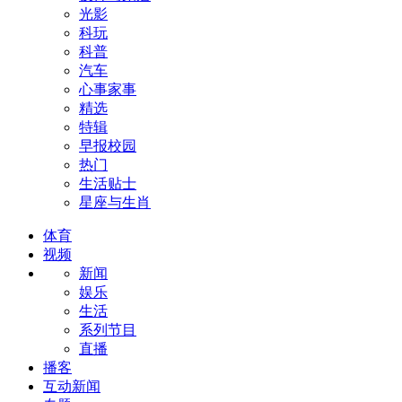
光影
科玩
科普
汽车
心事家事
精选
特辑
早报校园
热门
生活贴士
星座与生肖
体育
视频
新闻
娱乐
生活
系列节目
直播
播客
互动新闻