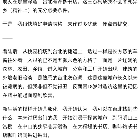
朋友在那里深造，台北有许多书店。这三点构成我不会客死异
乡（精神上）的充分必要条件。
于是，我很快填好申请表格，未作过多犹豫，便点击提交。
——
着陆后，从桃园机场到台北的捷运上，透过一样是长方形的车
窗往外看，入眼的已不是五颜六色的方格子，而是一片辽阔的
森林、农田、乡镇。进入城市，公寓和工厂开始出现，建筑的
外墙老旧暗淡，是熟悉的台北灰色调。这是这座城市长久以来
被诟病的。但我非但不觉得丑，反而因18岁时造访这里的记忆
在脑中涌起而感到欣喜。
新生活的模样开始具象化，我开始认为，我可以在台北找到些
什么。本来讨厌出门的我，开始沉浸于探索城市：到阳明山上
赏樱，在中山的狭窄巷弄漫游，在大稻埕的书店、咖啡馆或书
店咖啡馆间钻进钻出。