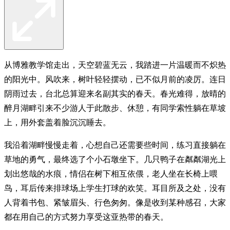
从博雅教学馆走出，天空碧蓝无云，我踏进一片温暖而不炽热
的阳光中。风吹来，树叶轻轻摆动，已不似月前的凌厉。连日
阴雨过去，台北总算迎来名副其实的春天。春光难得，放晴的
醉月湖畔引来不少游人于此散步、休憩，有同学索性躺在草坡
上，用外套盖着脸沉沉睡去。
我沿着湖畔慢慢走着，心想自己还需要些时间，练习直接躺在
草地的勇气，最终选了个小石墩坐下。几只鸭子在粼粼湖光上
划出悠哉的水痕，情侣在树下相互依偎，老人坐在长椅上喂
鸟，耳后传来排球场上学生打球的欢笑。耳目所及之处，没有
人背着书包、紧皱眉头、行色匆匆。像是收到某种感召，大家
都在用自己的方式努力享受这亚热带的春天。