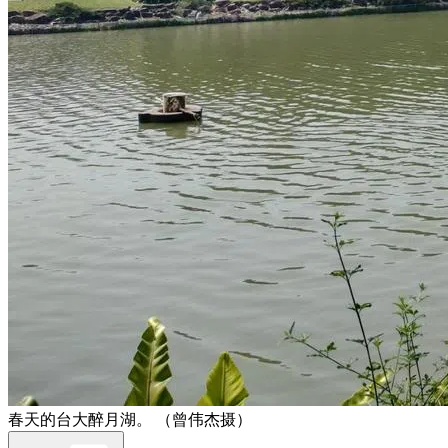
春天的台大醉月湖。 （曾伟杰摄）