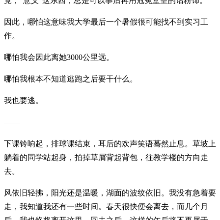
竟，“意义”这东西，总是可以事后再用冠冕堂皇的话粉饰。
因此，哪怕这意味我大学最后一个暑假很可能找不到实习工
作。
哪怕我会因此离她3000公里远。
哪怕我根本不知道逃跑之后要干什么。
我也要逃。
——
下课铃响起，排球课结束，耳后的欢声笑语蓦然止息。草坡上
躺着的同学站起身，拍掉草屑背起背包，往教学楼的方向走
去。
风依旧轻拂，阳光还是温暖，湖面的波纹依旧。我没有急着要
走，我知道我还有一些时间。春天很快便会离去，而几个月