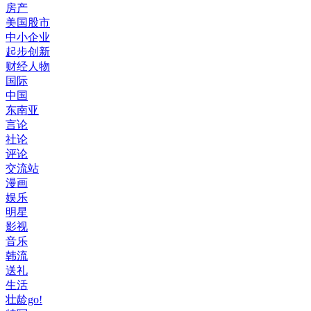
房产
美国股市
中小企业
起步创新
财经人物
国际
中国
东南亚
言论
社论
评论
交流站
漫画
娱乐
明星
影视
音乐
韩流
送礼
生活
壮龄go!