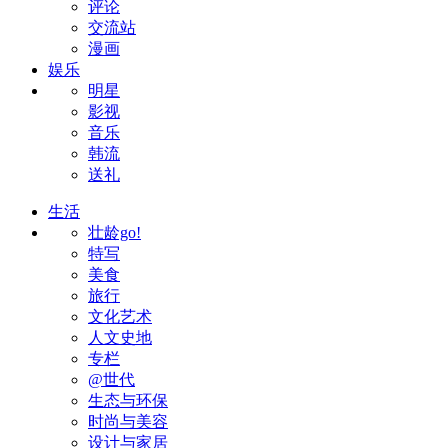
评论
交流站
漫画
娱乐
明星
影视
音乐
韩流
送礼
生活
壮龄go!
特写
美食
旅行
文化艺术
人文史地
专栏
@世代
生态与环保
时尚与美容
设计与家居