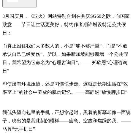
8月国庆月，《取火》网站特别企划在共庆SG60之际，向国家
致意——节日让生活更美好，特约作者期许增设特定公共假
日：
而真正困住我们大多数人的，不是“够不够严重”，而是“不敢
承认自己已经受伤”。所以，如果新加坡能够新增一个公共假
日，我希望为它命名为“心理咨询日”。——郑欣恩“心理咨询
日”
即使没有环境压迫，还是习惯快步走。这就是长期生活在“效
率至上”的社会中养成的肌肉记忆。——高静娴“放慢脚步日”
我低头望向包里的手机，正想拿起时，黑着的屏幕却像一面镜
子，映出的是我此刻的模样——疲惫、空虚和焦躁的我。——
马菁“无手机日”