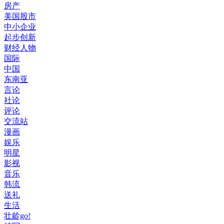
房产
美国股市
中小企业
起步创新
财经人物
国际
中国
东南亚
言论
社论
评论
交流站
漫画
娱乐
明星
影视
音乐
韩流
送礼
生活
壮龄go!