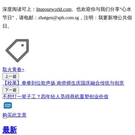
深度阅读可上：
litupourworld.com
。也欢迎你与我们分享“心水
节日”，请电邮：zbatgen@sph.com.sg，注明：我要新增公共假
日。
取火
青春+
上一篇
【校果】拳拳到位歌声扬 南侨师生庆国庆融合传统与创意
下一篇
不想打一辈子工？四年轻人觅得商机重塑创业价值
购买此文章
最新