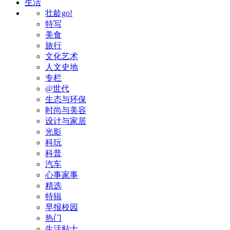
生活
壮龄go!
特写
美食
旅行
文化艺术
人文史地
专栏
@世代
生态与环保
时尚与美容
设计与家居
光影
科玩
科普
汽车
心事家事
精选
特辑
早报校园
热门
生活贴士