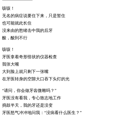
咳咳！
无名的病症说要住下来，只是暂住
也可能就此长住
没来由的愁绪击中我的后牙
酸，酸到不行
咳咳！
牙医拿着奇形怪状的仪器检查
我张大嘴
大到脸上就只剩下一张嘴
在牙医转身的空隙大口吞下头灯的光
“请问，你会做牙齿微雕吗？”
牙医没有看我，专心致志地工作
捣鼓半天，我的牙还是没变
牙医怒气冲冲地问我：“没病看什么医生？”