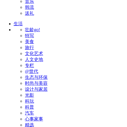
音乐
韩流
送礼
生活
壮龄go!
特写
美食
旅行
文化艺术
人文史地
专栏
@世代
生态与环保
时尚与美容
设计与家居
光影
科玩
科普
汽车
心事家事
精选