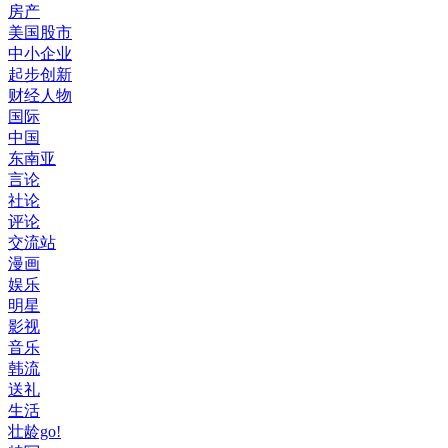
房产
美国股市
中小企业
起步创新
财经人物
国际
中国
东南亚
言论
社论
评论
交流站
漫画
娱乐
明星
影视
音乐
韩流
送礼
生活
壮龄go!