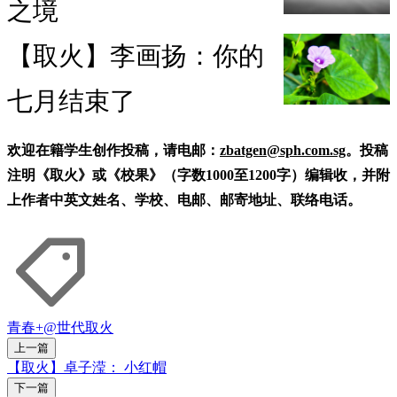
之境
【取火】李画扬：你的
七月结束了
欢迎在籍学生创作投稿，请电邮：
zbatgen@sph.com.sg
。投稿
注明《取火》或《校果》（字数1000至1200字）编辑收，并附
上作者中英文姓名、学校、电邮、邮寄地址、联络电话。
青春+
@世代
取火
上一篇
【取火】卓子滢： 小红帽
下一篇