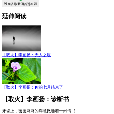
设为谷歌新闻首选来源
延伸阅读
【取火】李画扬：无人之境
【取火】李画扬：你的七月结束了
【取火】李画扬：诊断书
牙齿上，密密麻麻的痒意微雕着一封情书