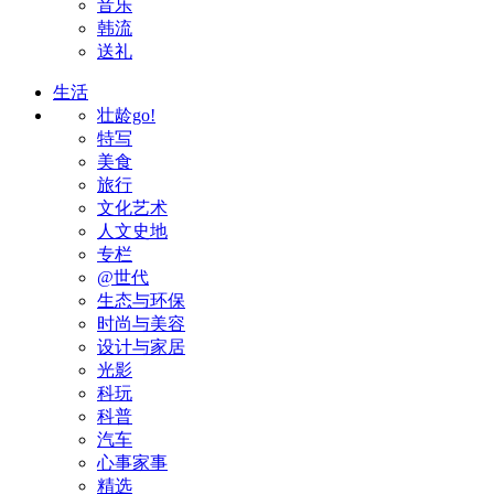
音乐
韩流
送礼
生活
壮龄go!
特写
美食
旅行
文化艺术
人文史地
专栏
@世代
生态与环保
时尚与美容
设计与家居
光影
科玩
科普
汽车
心事家事
精选