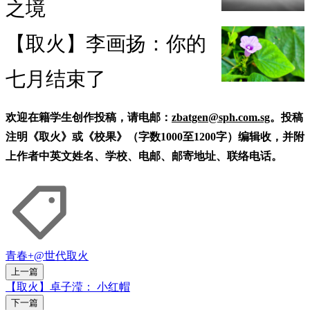
之境
【取火】李画扬：你的
七月结束了
欢迎在籍学生创作投稿，请电邮：
zbatgen@sph.com.sg
。投稿
注明《取火》或《校果》（字数1000至1200字）编辑收，并附
上作者中英文姓名、学校、电邮、邮寄地址、联络电话。
青春+
@世代
取火
上一篇
【取火】卓子滢： 小红帽
下一篇