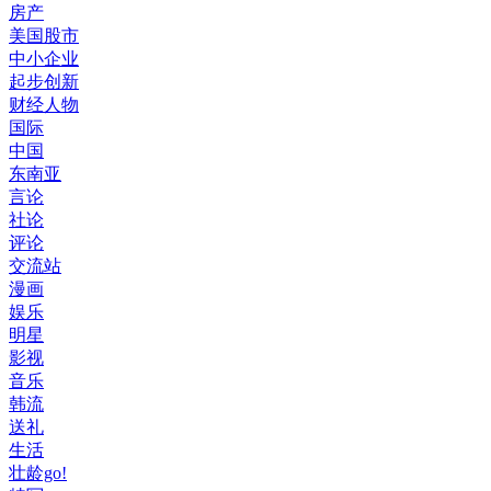
房产
美国股市
中小企业
起步创新
财经人物
国际
中国
东南亚
言论
社论
评论
交流站
漫画
娱乐
明星
影视
音乐
韩流
送礼
生活
壮龄go!