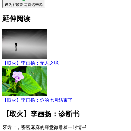
设为谷歌新闻首选来源
延伸阅读
【取火】李画扬：无人之境
【取火】李画扬：你的七月结束了
【取火】李画扬：诊断书
牙齿上，密密麻麻的痒意微雕着一封情书