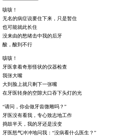
咳咳！
无名的病症说要住下来，只是暂住
也可能就此长住
没来由的愁绪击中我的后牙
酸，酸到不行
咳咳！
牙医拿着奇形怪状的仪器检查
我张大嘴
大到脸上就只剩下一张嘴
在牙医转身的空隙大口吞下头灯的光
“请问，你会做牙齿微雕吗？”
牙医没有看我，专心致志地工作
捣鼓半天，我的牙还是没变
牙医怒气冲冲地问我：“没病看什么医生？”