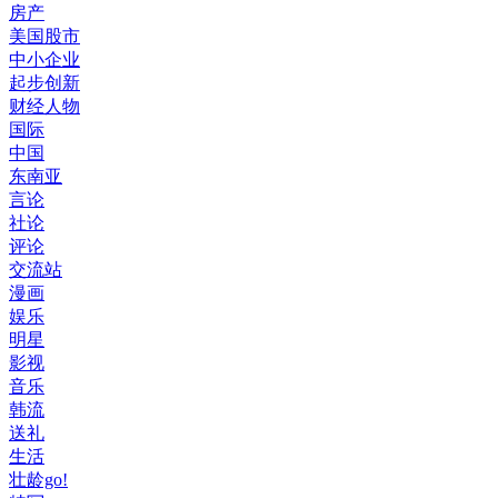
房产
美国股市
中小企业
起步创新
财经人物
国际
中国
东南亚
言论
社论
评论
交流站
漫画
娱乐
明星
影视
音乐
韩流
送礼
生活
壮龄go!