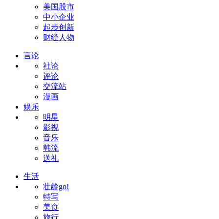
美国股市
中小企业
起步创新
财经人物
言论
社论
评论
交流站
漫画
娱乐
明星
影视
音乐
韩流
送礼
生活
壮龄go!
特写
美食
旅行