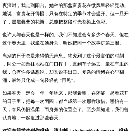
夜深时，我走到阳台。她种的那盆富贵花在微风里轻轻晃动。
她说，富贵花开得慢，只有在特定的季节才会盛开。但一旦开
了，层层叠叠的花瓣，总能把整段时光都染上色彩。
也许人与春天也是一样的。我们不知道会有多少个春天。但在
这个春天里，我坐在她身旁，听她把同一个故事讲第三遍。
离别的日子总是来得悄无声息。终究到了这个最害怕的时刻
，阿公一如既往地站在门口挥手，直到车子远去。坐在车里的
我，总有许多话想说，却又说不出口。复杂的情绪在心里翻
涌，最终只化成一句轻轻的 “再见”。
如果春天一定会一年一年地来，那我希望，在还能一起看花开
的日子里，把每一次团圆，都当成第一次那样珍惜。哪怕有一
天，春风仍旧温柔，而身旁的位置空了。至少我知道，我们曾
认真地，一起度过那些春天。
欢迎在籍学生创作投稿，请电邮：
zbatgen@sph.com.sg
。投稿