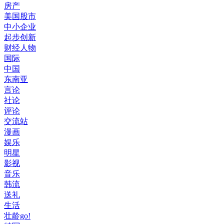
房产
美国股市
中小企业
起步创新
财经人物
国际
中国
东南亚
言论
社论
评论
交流站
漫画
娱乐
明星
影视
音乐
韩流
送礼
生活
壮龄go!