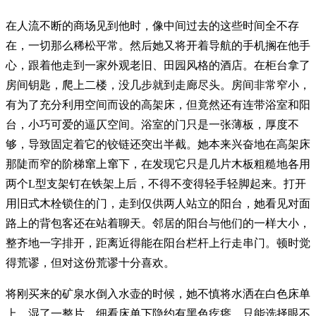
在人流不断的商场见到他时，像中间过去的这些时间全不存
在，一切那么稀松平常。然后她又将开着导航的手机搁在他手
心，跟着他走到一家外观老旧、田园风格的酒店。在柜台拿了
房间钥匙，爬上二楼，没几步就到走廊尽头。房间非常窄小，
有为了充分利用空间而设的高架床，但竟然还有连带浴室和阳
台，小巧可爱的逼仄空间。浴室的门只是一张薄板，厚度不
够，导致固定着它的铰链还突出半截。她本来兴奋地在高架床
那陡而窄的阶梯窜上窜下，在发现它只是几片木板粗糙地各用
两个L型支架钉在铁架上后，不得不变得轻手轻脚起来。打开
用旧式木栓锁住的门，走到仅供两人站立的阳台，她看见对面
路上的背包客还在站着聊天。邻居的阳台与他们的一样大小，
整齐地一字排开，距离近得能在阳台栏杆上行走串门。顿时觉
得荒谬，但对这份荒谬十分喜欢。
将刚买来的矿泉水倒入水壶的时候，她不慎将水洒在白色床单
上，湿了一整片。细看床单下隐约有黑色疙瘩，只能选择眼不