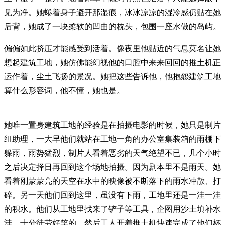
见为净。她蜷着身子避开那湿痕，冰冰凉凉的湿冷感仍贴在她
后背，她成了一块柔软的凹曲的枕头，包围一座水做的岛屿。
偏偏如此挤压才能感受到活着。像夜里他贴近的气息莫名让她
想起建筑工地，她仿佛能幻视他的口腔中来来回回的推土机正
运作着，尘土飞扬的景况。她把这些告诉他，他抱怨建筑工地
算什么形容词，他不懂，她也是。
她唯一置身建筑工地的经验是在拍摄电影的时候，她只是制片
组助理，一大早他们就站在工地一角的办公室集装箱的雨棚下
躲雨，雨势猛烈，制片人看着恶劣的天气绝望不已，几个小时
之后决定择日再回到这个场地拍摄。因为剧本里不是雨天。她
看着刚蒙蒙亮的天空在水中的映像被不断落下的雨水冲散、打
碎。另一天他们回到这里，虽没有下雨，工地里还是一洼一洼
的积水。他们从工地里找来了铲子等工具，企图用沙土填补水
洼，十分徒劳好笑的，然后工人开着推土机快速完成了他们杯