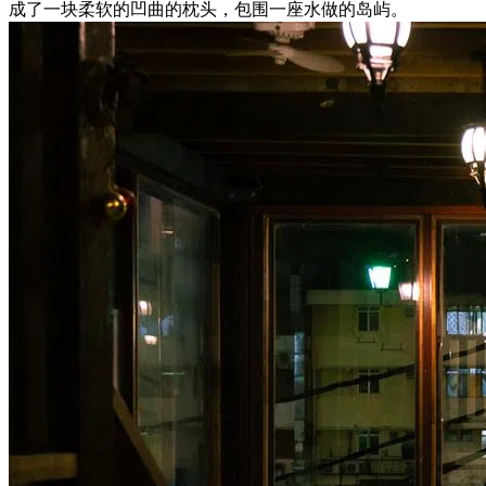
成了一块柔软的凹曲的枕头，包围一座水做的岛屿。