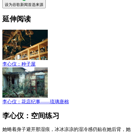
设为谷歌新闻首选来源
延伸阅读
李心仪：种子屋
李心仪：花店纪事——琉璃唐棉
李心仪：空间练习
她蜷着身子避开那湿痕，冰冰凉凉的湿冷感仍贴在她后背，她