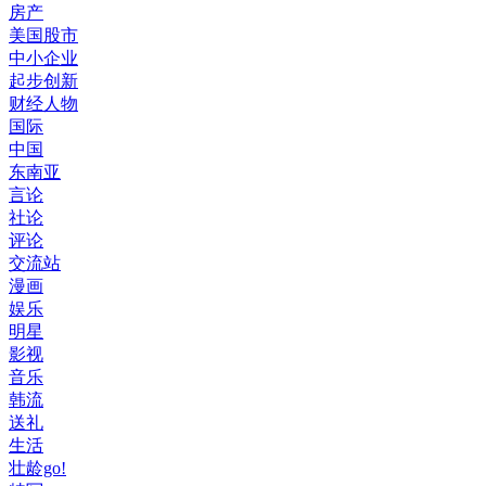
房产
美国股市
中小企业
起步创新
财经人物
国际
中国
东南亚
言论
社论
评论
交流站
漫画
娱乐
明星
影视
音乐
韩流
送礼
生活
壮龄go!