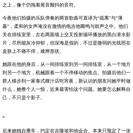
之上，像个仍拖着尾音颤抖的音符。
今夜他们拍摄的乐队弹奏的两首歌曲可直译为“疏离”与“薄
暮”，柔和的女声淹没在激情的电吉他嘶鸣与鼓声之中。他们
关在排练室里，左右两面墙上交叉投射循环播放的黑白潜水影
片，尽所能灰冷抑郁，但深海是假的，不过是微弱的光线照在
皮肤上不痛不痒，难辨形状。
她跟在他的身后，从一间排练室到另一间排练室，从一个地方
到另一个地方，机械跟着一个不停移动的焦点。拍摄后他们一
群人移步到一家泰式粿汁店吃宵夜，新认识的朋友问她平时做
什么，她整个人一惊，近来最害怕这个问题。她要怎么解释自
己，不只是个影子。
*
后来她独自乘车，约定在吉隆坡和他会合。本来只预定了一张