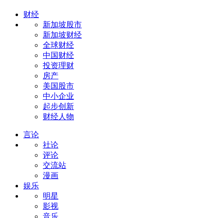
财经
新加坡股市
新加坡财经
全球财经
中国财经
投资理财
房产
美国股市
中小企业
起步创新
财经人物
言论
社论
评论
交流站
漫画
娱乐
明星
影视
音乐