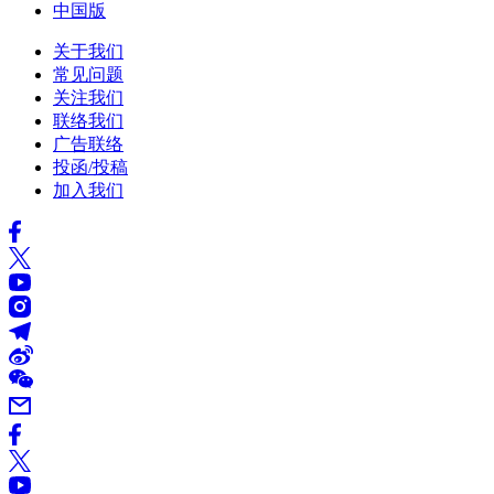
中国版
关于我们
常见问题
关注我们
联络我们
广告联络
投函/投稿
加入我们