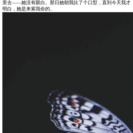
里去——她没有眼白。那日她朝我比了个口型，直到今天我才
明白，她是来索我命的。