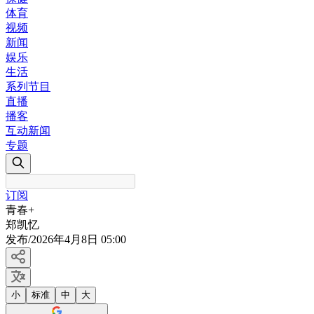
体育
视频
新闻
娱乐
生活
系列节目
直播
播客
互动新闻
专题
订阅
青春+
郑凯忆
发布
/
2026年4月8日 05:00
小
标准
中
大