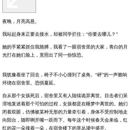
夜晚，月亮高悬。
我站起身来正要去接水，却被同学拦住：“你要去哪儿？”
她的手紧紧抓住我胳膊，我看了一眼宿舍里的大家，青白的月
光打在她们脸上，竟照出了同一份惊恐。
我犹豫着坐了回去，椅子不小心撞到了桌角。“砰”的一声脆响
环绕在宿舍里。恐惧蔓延。
自从那个女孩死后，宿舍里又有人陆续诡异离世。目击者们呆
滞地复述着那个可怕的过程，女孩都是在睡梦中离世的。她们
闭着双眼，仿佛被某种无形的力量牵引着，身体不受控制地走
向阳台，随即咧开嘴一跃而下。每年这个时候春天会来临，红
红的花一朵接着一朵，在宿舍楼下的草丛灌中盛开。