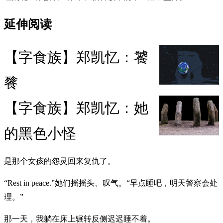
延伸阅读
【字食族】郑凯忆：饕
餮
【字食族】郑凯忆：她
的黑色小怪
是那个女孩的怨灵回来复仇了。
“Rest in peace.”她们摇摇头、叹气。“早点睡吧，明天警察会处
理。”
那一天，我躺在床上辗转反侧迟迟睡不着。