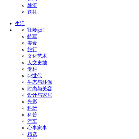
韩流
送礼
生活
壮龄go!
特写
美食
旅行
文化艺术
人文史地
专栏
@世代
生态与环保
时尚与美容
设计与家居
光影
科玩
科普
汽车
心事家事
精选