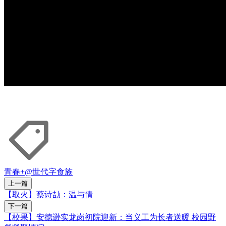
青春+
@世代
字食族
上一篇
【取火】蔡诗劼：温与情
下一篇
【校果】安德逊实龙岗初院迎新：当义工为长者送暖 校园野