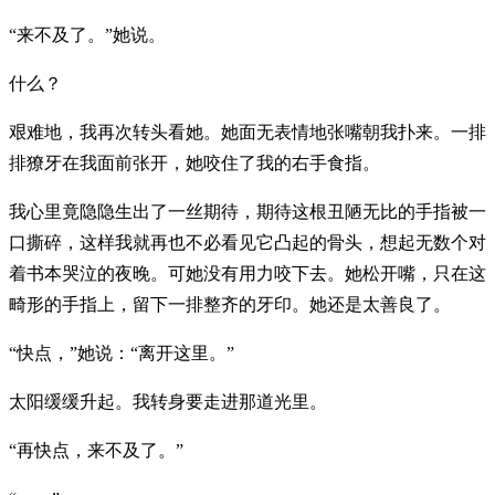
“来不及了。”她说。
什么？
艰难地，我再次转头看她。她面无表情地张嘴朝我扑来。一排
排獠牙在我面前张开，她咬住了我的右手食指。
我心里竟隐隐生出了一丝期待，期待这根丑陋无比的手指被一
口撕碎，这样我就再也不必看见它凸起的骨头，想起无数个对
着书本哭泣的夜晚。可她没有用力咬下去。她松开嘴，只在这
畸形的手指上，留下一排整齐的牙印。她还是太善良了。
“快点，”她说：“离开这里。”
太阳缓缓升起。我转身要走进那道光里。
“再快点，来不及了。”