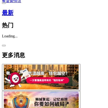
餐凝聚情谊
最新
热门
Loading...
更多消息