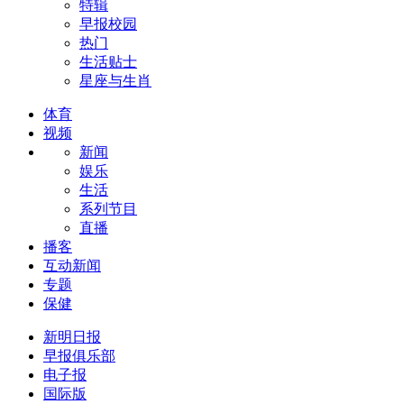
特辑
早报校园
热门
生活贴士
星座与生肖
体育
视频
新闻
娱乐
生活
系列节目
直播
播客
互动新闻
专题
保健
新明日报
早报俱乐部
电子报
国际版