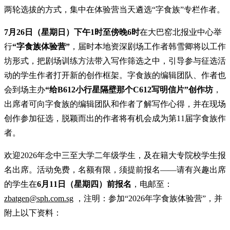
两轮选拔的方式，集中在体验营当天遴选“字食族”专栏作者。
7月26日（星期日）下午1时至傍晚6时
在大巴窑北报业中心举
行
“字食族体验营”
，届时本地资深剧场工作者韩雪卿将以工作
坊形式，把剧场训练方法带入写作筛选之中，引导参与征选活
动的学生作者打开新的创作框架。字食族的编辑团队、作者也
会到场主办
“给B612小行星隔壁那个C612写明信片”创作坊
，
出席者可向字食族的编辑团队和作者了解写作心得，并在现场
创作参加征选，脱颖而出的作者将有机会成为第11届字食族作
者。
欢迎2026年念中三至大学二年级学生，及在籍大专院校学生报
名出席。活动免费，名额有限，须提前报名——请有兴趣出席
的学生在
6月11日（星期四）前报名
，电邮至：
zbatgen@sph.com.sg
，注明：参加“2026年字食族体验营”，并
附上以下资料：