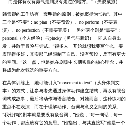
而是你有没有勇气走到没有走过的地方。”（关俊威摄）
韩雪卿的工作坊有一套明确的原则，被她概括为“5Ps”。其中
三个是“不要”：no plan（不要预设）、no perform（不要表
演）、no perfection（不需要完美）；另外两个则是“需要”：
personal（个人经验）与plucky（勇气与胆识），即从自身出
发，并敢于冒险与尝试。“很多人一开始就想我要写什么、要
表现得多好，其实那已经限制了自己。没有预设，反而有更大
的空间。”这一点，也是她在剧场中长期实践的核心理念，并
将成为此次甄选的重要方向。
在具体训练上，她可能引入“movement to text”（从身体到文
本）的方式，让参与者先通过身体动作建立结构，再以有限台
词构成故事，最后将动作与语言结合。对她而言，这种练习的
重点不在表演，而在于理解动作、台词与意义之间的关系。
“我创作的剧本就是要没有废台词，”她说，“每一句话，每一
个动作，都应该有它的意思。”她指出，与其直接写“他是一个