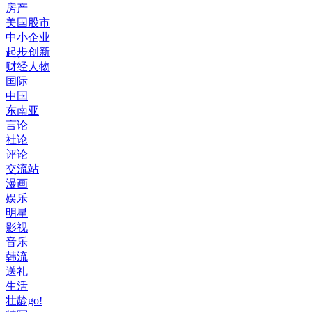
房产
美国股市
中小企业
起步创新
财经人物
国际
中国
东南亚
言论
社论
评论
交流站
漫画
娱乐
明星
影视
音乐
韩流
送礼
生活
壮龄go!