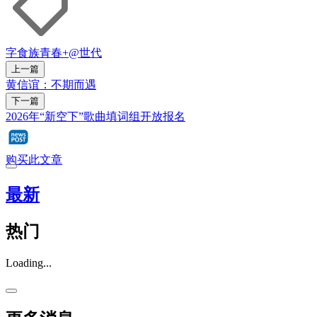
字食族
青春+
@世代
上一篇
黄信谊：不期而遇
下一篇
2026年“新空下”歌曲填词组开放报名
购买此文章
最新
热门
Loading...