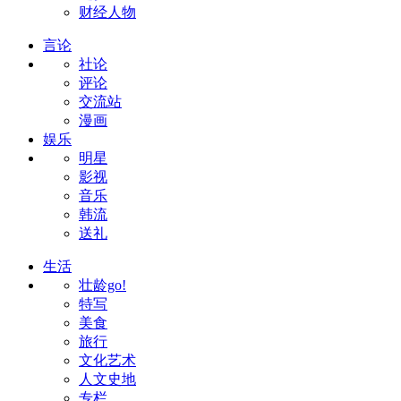
财经人物
言论
社论
评论
交流站
漫画
娱乐
明星
影视
音乐
韩流
送礼
生活
壮龄go!
特写
美食
旅行
文化艺术
人文史地
专栏