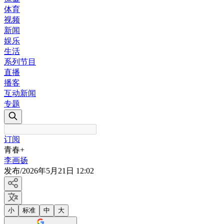
体育
视频
新闻
娱乐
生活
系列节目
直播
播客
互动新闻
专题
订阅
青春+
李画扬
发布
/
2026年5月21日 12:02
小
标准
中
大