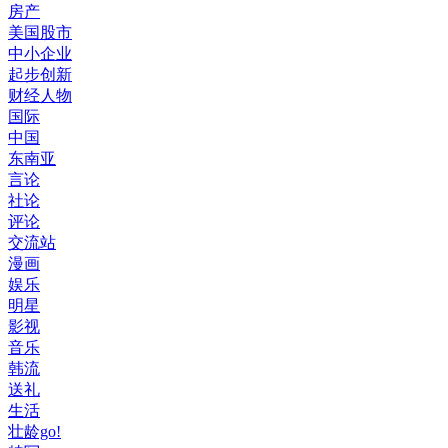
房产
美国股市
中小企业
起步创新
财经人物
国际
中国
东南亚
言论
社论
评论
交流站
漫画
娱乐
明星
影视
音乐
韩流
送礼
生活
壮龄go!