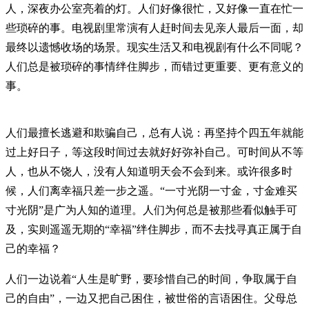
人，深夜办公室亮着的灯。人们好像很忙，又好像一直在忙一
些琐碎的事。电视剧里常演有人赶时间去见亲人最后一面，却
最终以遗憾收场的场景。现实生活又和电视剧有什么不同呢？
人们总是被琐碎的事情绊住脚步，而错过更重要、更有意义的
事。
人们最擅长逃避和欺骗自己，总有人说：再坚持个四五年就能
过上好日子，等这段时间过去就好好弥补自己。可时间从不等
人，也从不饶人，没有人知道明天会不会到来。或许很多时
候，人们离幸福只差一步之遥。“一寸光阴一寸金，寸金难买
寸光阴”是广为人知的道理。人们为何总是被那些看似触手可
及，实则遥遥无期的“幸福”绊住脚步，而不去找寻真正属于自
己的幸福？
人们一边说着“人生是旷野，要珍惜自己的时间，争取属于自
己的自由”，一边又把自己困住，被世俗的言语困住。父母总