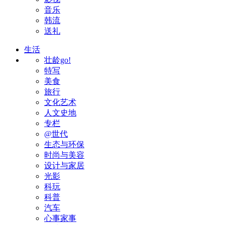
音乐
韩流
送礼
生活
壮龄go!
特写
美食
旅行
文化艺术
人文史地
专栏
@世代
生态与环保
时尚与美容
设计与家居
光影
科玩
科普
汽车
心事家事