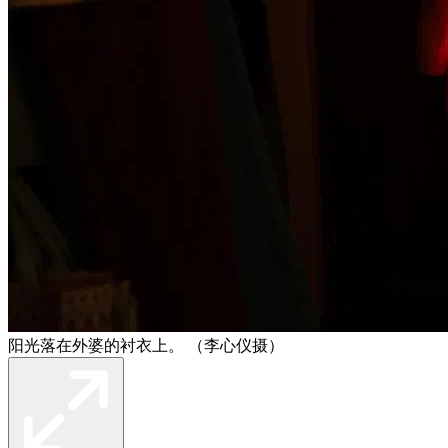
阳光落在外婆的衬衣上。 （李心仪摄）