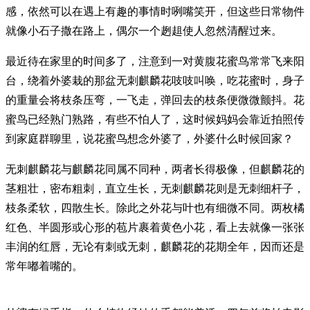
感，依然可以在遇上有趣的事情时咧嘴笑开，但这些日常物件
就像小石子撒在路上，偶尔一个趔趄使人忽然清醒过来。
最近待在家里的时间多了，注意到一对黄腹花蜜鸟常常飞来阳
台，绕着外婆栽的那盆无刺麒麟花吱吱叫唤，吃花蜜时，身子
的重量会将枝条压弯，一飞走，弹回去的枝条便微微颤抖。花
蜜鸟已经熟门熟路，有些不怕人了，这时候妈妈会靠近拍照传
到家庭群聊里，说花蜜鸟想念外婆了，外婆什么时候回家？
无刺麒麟花与麒麟花同属不同种，两者长得极像，但麒麟花的
茎粗壮，密布粗刺，直立生长，无刺麒麟花则是无刺细杆子，
枝条柔软，四散生长。除此之外花与叶也有细微不同。两枚橘
红色、半圆形或心形的苞片裹着黄色小花，看上去就像一张张
丰润的红唇，无论有刺或无刺，麒麟花的花期全年，因而还是
常年嘟着嘴的。