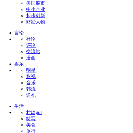
美国股市
中小企业
起步创新
财经人物
言论
社论
评论
交流站
漫画
娱乐
明星
影视
音乐
韩流
送礼
生活
壮龄go!
特写
美食
旅行