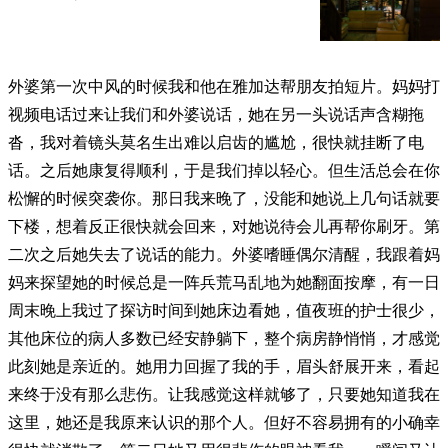
外婆第一次中风的时候我和他在雅加达帮朋友拍短片。妈妈打
视频电话过来让我们和外婆说话，她在另一头说话声含糊拖
沓，我对着镜头莫名生出难以启齿的尴尬，很快就挂断了电
话。之后她康复得顺利，于是我们掉以轻心。但生活总会在你
松懈的时候突袭你。那日我来晚了，没能和她说上几句话就要
下楼，想着反正很快就会回来，对她说待会儿再帮你刷牙。第
二次之后她失去了说话的能力。外婆嗜睡偶尔清醒，我跟着妈
妈来探望她的时候总是一阵兵荒马乱地为她翻面按摩，有一日
周末晚上我过了探访时间到她床边看她，值夜班的护士很少，
其他床位的病人多数已经安静躺下，整个病房静悄悄，才感觉
此刻她是亲近的。她用力回握了我的手，眉头舒展开来，看起
来终于没有那么悲伤。让我感觉这样就够了，只要她知道我在
这里，她还是我原来认识的那个人。但好不容易拥有的小确幸