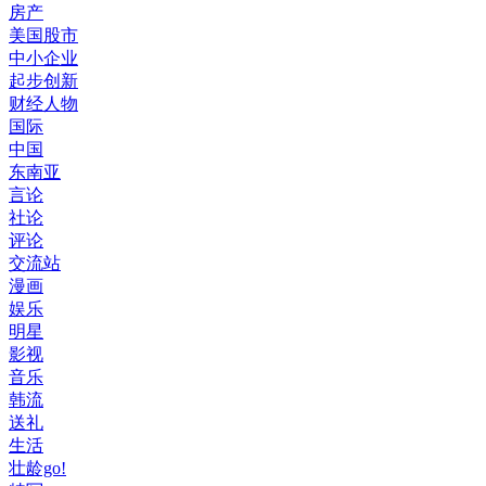
房产
美国股市
中小企业
起步创新
财经人物
国际
中国
东南亚
言论
社论
评论
交流站
漫画
娱乐
明星
影视
音乐
韩流
送礼
生活
壮龄go!