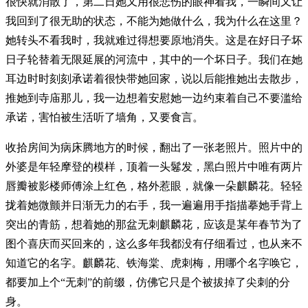
很快就消散了，第二日她又用很悲伤的眼神看我，一瞬间又让
我回到了很无助的状态，不能为她做什么，我为什么在这里？
她转头不看我时，我就难过得想要原地消失。这是在好日子坏
日子轮替着无限延展的河流中，其中的一个坏日子。我们在她
耳边时时刻刻承诺着很快带她回家，说以后能推她出去散步，
推她到寺庙那儿，我一边想着安慰她一边约束着自己不要滥给
承诺，害怕被生活听了墙角，又要食言。
收拾房间为病床腾地方的时候，翻出了一张老照片。照片中的
外婆是年轻摩登的模样，顶着一头鬈发，黑白照片中唯有两片
唇瓣被影楼师傅涂上红色，格外惹眼，就像一朵麒麟花。轻轻
拢着她微颤并日渐无力的右手，我一遍遍用手指描摹她手背上
突出的青筋，想着她的那盆无刺麒麟花，应该是某年春节为了
图个喜庆而买回来的，这么多年我都没有仔细看过，也从来不
知道它的名字。麒麟花、铁海棠、虎刺梅，用哪个名字唤它，
都要加上个“无刺”的前缀，仿佛它只是个被拔掉了尖刺的分
身。