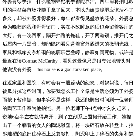
外婆有绿手指，什么植物经她的手都能养活。四年前将拍电影
用的两盆菜市场花随手拿了回来，本以为娇贵脆弱应该活不了
多久，却被外婆养得极好，每年都看得见盛放的花朵。外婆总
会为晚归的我和哥哥留门，实在不敌睡意的话也会留着客厅的
大灯。有一晚回家，踢开挡路的拖鞋，开了两道锁，推开门之
后屋内一片黑暗，却能隐约看见背着窗外洒进来的微弱光线，
家具和纸箱交杂堆砌的轮廓层峦叠嶂，静寂如同死物。或许是
最近在读Cormac McCarthy，看见这景像只是很夸张地转头对
他说没有外婆，this house is a god-forsaken place。
往返家里和医院，有时会有一股躁动的怨怒，对妈妈说，每日
被瓜分掉这些时间，你要我怎么工作？像是生活必须为了外婆
而按下暂停键。但事实不是这样。我还能腾出时间到一位老师
的陶艺工作室为他拍照。另一位老师下午4点钟才匆匆赶来，
说她6点半左右就得离开，到了立刻系上围裙开始工作。她捏
出了一个躺着的女人的陶泥雕塑，将一块碎石放在转盘上，抬
起雕塑的底部往碎石上反复敲打，陶泥印上了碎石的尖角和缺