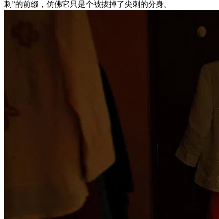
刺”的前缀，仿佛它只是个被拔掉了尖刺的分身。