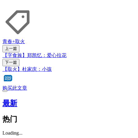
青春+
取火
上一篇
【字食族】郑凯忆：爱心拉花
下一篇
【取火】杜家庆：小孩
购买此文章
最新
热门
Loading...