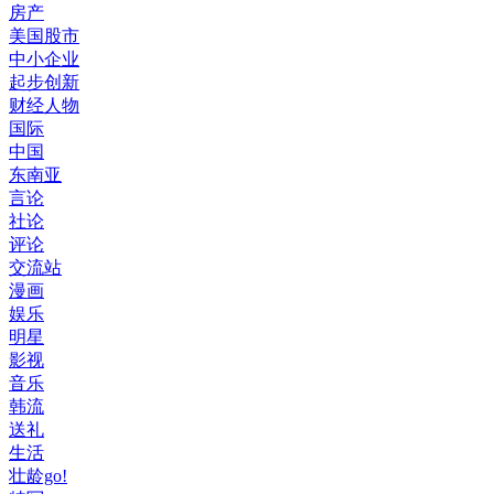
房产
美国股市
中小企业
起步创新
财经人物
国际
中国
东南亚
言论
社论
评论
交流站
漫画
娱乐
明星
影视
音乐
韩流
送礼
生活
壮龄go!