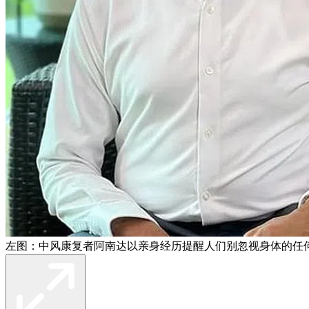
左图：中风康复者阿南达以亲身经历提醒人们别忽视身体的任何微恙。右