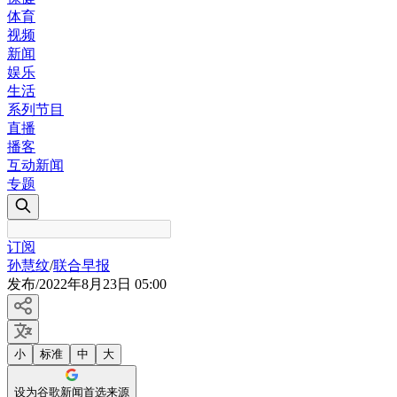
体育
视频
新闻
娱乐
生活
系列节目
直播
播客
互动新闻
专题
订阅
孙慧纹
/
联合早报
发布
/
2022年8月23日 05:00
小
标准
中
大
设为谷歌新闻首选来源