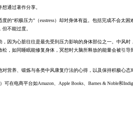
并想通过著作分享。
的“积极压力”（eustress）却对身体有益。包括完成不会
，但不能过度。
助，因为心脏往往是最先受到压力影响的身体部位之一。中风时，
脑放松，如同睡眠能修复身体，冥想时大脑所释放的能量会被引导
他对营养、锻炼与各类中风康复疗法的心得，以及保持积极心态
.80新元）可在电商平台如Amazon、Apple Books、Barnes & N