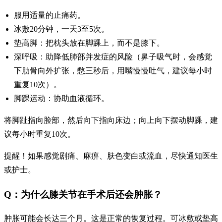
服用适量的止痛药。
冰敷20分钟，一天3至5次。
垫高脚：把枕头放在脚踝上，而不是膝下。
深呼吸：助降低肺部并发症的风险（鼻子吸气时，会感觉
下肋骨向外扩张，憋三秒后，用嘴慢慢吐气，建议每小时
重复10次）。
脚踝运动：协助血液循环。
将脚趾指向脸部，然后向下指向床边；向上向下摆动脚踝，建
议每小时重复10次。
提醒！如果感觉剧痛、麻痹、肤色变白或流血，尽快通知医生
或护士。
Q：为什么膝关节在手术后还会肿胀？
肿胀可能会长达三个月。这是正常的恢复过程。可冰敷或垫高