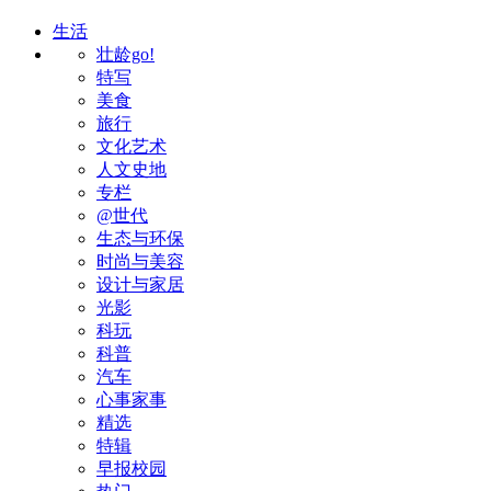
生活
壮龄go!
特写
美食
旅行
文化艺术
人文史地
专栏
@世代
生态与环保
时尚与美容
设计与家居
光影
科玩
科普
汽车
心事家事
精选
特辑
早报校园