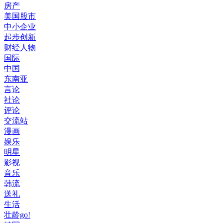
房产
美国股市
中小企业
起步创新
财经人物
国际
中国
东南亚
言论
社论
评论
交流站
漫画
娱乐
明星
影视
音乐
韩流
送礼
生活
壮龄go!