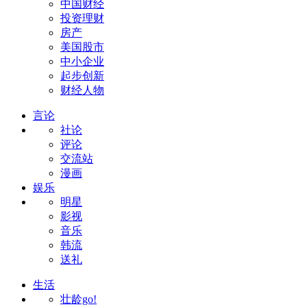
中国财经
投资理财
房产
美国股市
中小企业
起步创新
财经人物
言论
社论
评论
交流站
漫画
娱乐
明星
影视
音乐
韩流
送礼
生活
壮龄go!