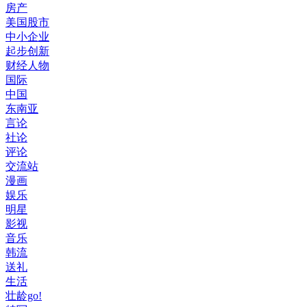
房产
美国股市
中小企业
起步创新
财经人物
国际
中国
东南亚
言论
社论
评论
交流站
漫画
娱乐
明星
影视
音乐
韩流
送礼
生活
壮龄go!