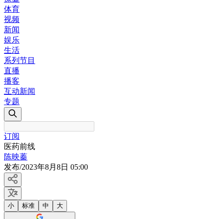
体育
视频
新闻
娱乐
生活
系列节目
直播
播客
互动新闻
专题
订阅
医药前线
陈映蓁
发布
/
2023年8月8日 05:00
小
标准
中
大