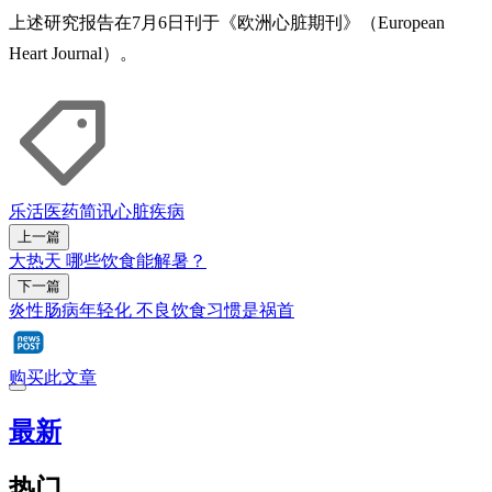
上述研究报告在7月6日刊于《欧洲心脏期刊》（European
Heart Journal）。
乐活
医药简讯
心脏疾病
上一篇
大热天 哪些饮食能解暑？
下一篇
炎性肠病年轻化 不良饮食习惯是祸首
购买此文章
最新
热门