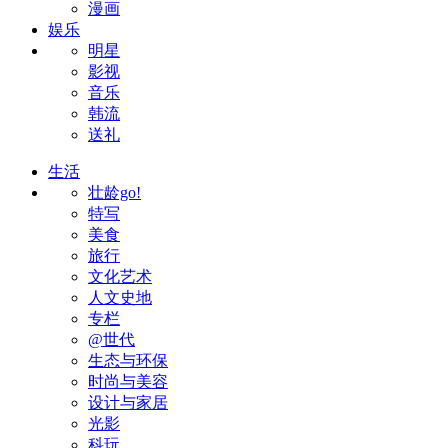
漫画
娱乐
明星
影视
音乐
韩流
送礼
生活
壮龄go!
特写
美食
旅行
文化艺术
人文史地
专栏
@世代
生态与环保
时尚与美容
设计与家居
光影
科玩