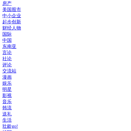
房产
美国股市
中小企业
起步创新
财经人物
国际
中国
东南亚
言论
社论
评论
交流站
漫画
娱乐
明星
影视
音乐
韩流
送礼
生活
壮龄go!