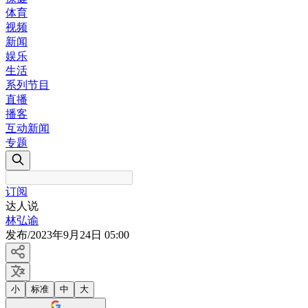
体育
视频
新闻
娱乐
生活
系列节目
直播
播客
互动新闻
专题
订阅
达人说
林弘谕
发布
/
2023年9月24日 05:00
小
标准
中
大