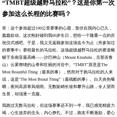
“TMBT超级越野马拉松”？这是你第一次
参加这么长程的比赛吗？
答：这个参加超过100公里赛事的心愿，蛰伏在我内心已久，
蠢蠢欲动。这次刚好碰到我60岁生日，想给一个隆重一点的庆
祝仪式感吧。于是，我义无返顾参加这场迄今为止（所参加过
的赛事中）赛程最长的马拉松。这场超级越野马拉松的赛道蜿
蜒于东南亚最高峰——沙巴神山（Mount Kinabalu，京那峇鲁
山）云雾缭绕的山脊和壮丽的河谷中。“TMBT”原意是The
Most Beautiful Thing（最美的事），然而对于跑马拉松的人来
说，这是“The Most Brutal Thing”（最残酷的事）。白天炎热曝
晒，夜间高原寒风细雨。无数陡峭长坡和攀升山路，令人望而
生畏，却须逐一克服。
我跑过无数马拉松，但这场赛事还不到一半，我已感觉精疲力
竭，心生放弃的念头，内心挣扎。不过，跑友不断激励，爱心