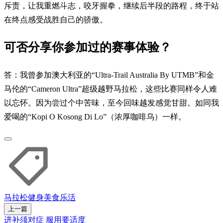
斥责，让我重燃斗志，咬牙握拳，继续后半段的路程，终于站
在终点感受战胜自己的骄傲。
可否分享你参加过的赛事体验？
答：我曾参加澳大利亚的“Ultra-Trail Australia By UTMB”和金
马伦的“Cameron Ultra”超级越野马拉松，这些比赛同样令人难
以忘怀。因为尝过个中苦味，至今回味越发感觉甘甜。如同我
爱喝的“Kopi O Kosong Di Lo”（浓厚咖啡乌）一样。
马拉松
健身
美食
乐活
上一篇
进补须对症 服用要适度