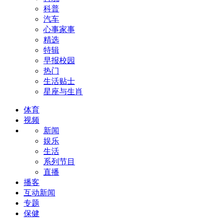
科普
汽车
心事家事
精选
特辑
早报校园
热门
生活贴士
星座与生肖
体育
视频
新闻
娱乐
生活
系列节目
直播
播客
互动新闻
专题
保健