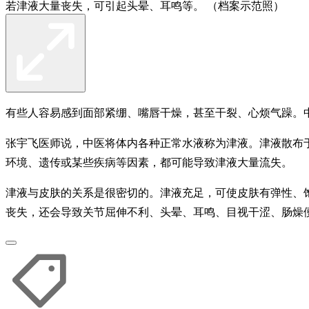
若津液大量丧失，可引起头晕、耳鸣等。 （档案示范照）
有些人容易感到面部紧绷、嘴唇干燥，甚至干裂、心烦气躁。
张宇飞医师说，中医将体内各种正常水液称为津液。津液散布
环境、遗传或某些疾病等因素，都可能导致津液大量流失。
津液与皮肤的关系是很密切的。津液充足，可使皮肤有弹性、
丧失，还会导致关节屈伸不利、头晕、耳鸣、目视干涩、肠燥