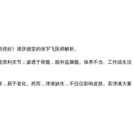
活得好》请庆德堂的张宇飞医师解析。
能滑利关节；渗透于骨髓，能补益脑髓。保养不当、工作或生活
痒，易于老化。然而，津液缺失，不仅仅影响皮肤。若津液大量