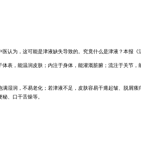
中医认为，这可能是津液缺失导致的。究竟什么是津液？本报《
于体表，能温润皮肤；内注于身体，能灌溉脏腑；流注于关节，
饱满湿润，不易老化；若津液不足，皮肤容易干瘪起皱、脱屑瘙
便秘、口干舌燥等。