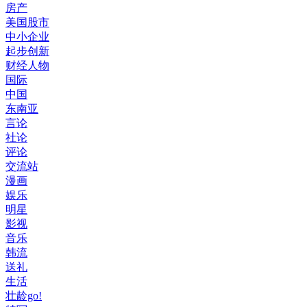
房产
美国股市
中小企业
起步创新
财经人物
国际
中国
东南亚
言论
社论
评论
交流站
漫画
娱乐
明星
影视
音乐
韩流
送礼
生活
壮龄go!