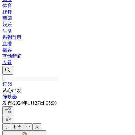
体育
视频
新闻
娱乐
生活
系列节目
直播
播客
互动新闻
专题
订阅
从心出发
陈映蓁
发布
/
2024年1月27日 05:00
小
标准
中
大