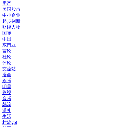
房产
美国股市
中小企业
起步创新
财经人物
国际
中国
东南亚
言论
社论
评论
交流站
漫画
娱乐
明星
影视
音乐
韩流
送礼
生活
壮龄go!