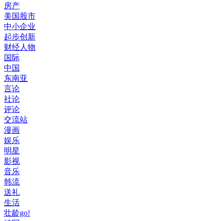
房产
美国股市
中小企业
起步创新
财经人物
国际
中国
东南亚
言论
社论
评论
交流站
漫画
娱乐
明星
影视
音乐
韩流
送礼
生活
壮龄go!