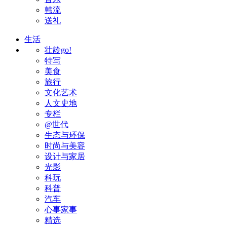
韩流
送礼
生活
壮龄go!
特写
美食
旅行
文化艺术
人文史地
专栏
@世代
生态与环保
时尚与美容
设计与家居
光影
科玩
科普
汽车
心事家事
精选