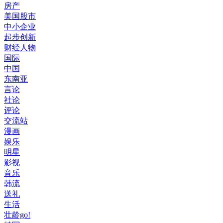
房产
美国股市
中小企业
起步创新
财经人物
国际
中国
东南亚
言论
社论
评论
交流站
漫画
娱乐
明星
影视
音乐
韩流
送礼
生活
壮龄go!