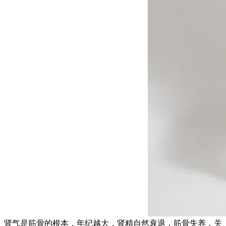
肾气是筋骨的根本，年纪越大，肾精自然衰退，筋骨失养，关