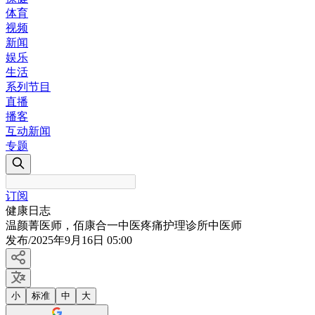
体育
视频
新闻
娱乐
生活
系列节目
直播
播客
互动新闻
专题
订阅
健康日志
温颜菁医师，佰康合一中医疼痛护理诊所中医师
发布
/
2025年9月16日 05:00
小
标准
中
大