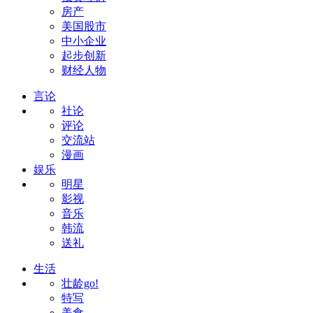
房产
美国股市
中小企业
起步创新
财经人物
言论
社论
评论
交流站
漫画
娱乐
明星
影视
音乐
韩流
送礼
生活
壮龄go!
特写
美食