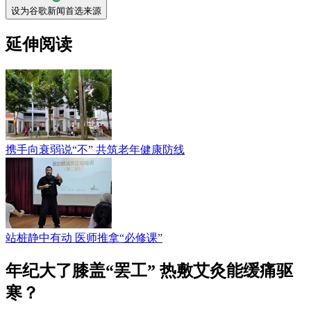
设为谷歌新闻首选来源
延伸阅读
携手向衰弱说“不” 共筑老年健康防线
站桩静中有动 医师推拿“必修课”
年纪大了膝盖“罢工” 热敷艾灸能缓痛驱
寒？