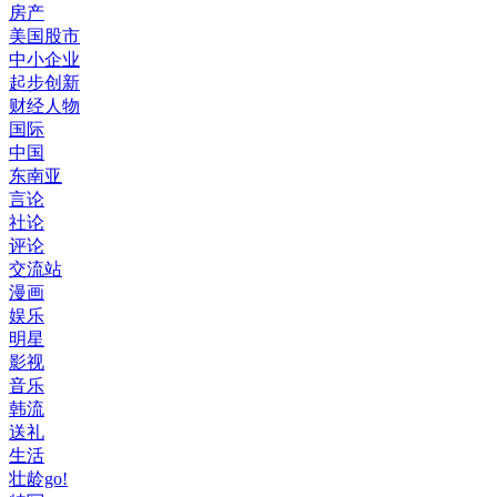
房产
美国股市
中小企业
起步创新
财经人物
国际
中国
东南亚
言论
社论
评论
交流站
漫画
娱乐
明星
影视
音乐
韩流
送礼
生活
壮龄go!