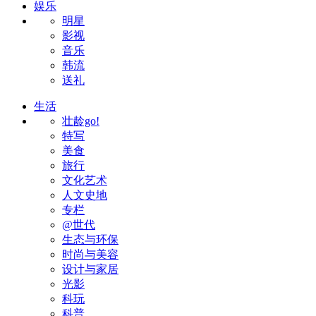
娱乐
明星
影视
音乐
韩流
送礼
生活
壮龄go!
特写
美食
旅行
文化艺术
人文史地
专栏
@世代
生态与环保
时尚与美容
设计与家居
光影
科玩
科普