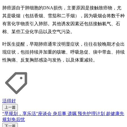
肺癌源自于肺细胞的DNA损伤，主要原因是接触致癌物，尤
其是吸烟（包括香烟、雪茄和二手烟），因为吸烟会将数千种
有害化学物质引入肺部。其他诱发因素还包括接触氡气、石
棉、某些工业化学品以及空气污染。
叶医生提醒，早期肺癌通常没明显症状，往往在较晚期才会出
现症状，包括持续并加重的咳嗽、呼吸急促、痰中带血、持续
性胸痛、反复胸部感染与发热，以及体重减轻。
活得好
上一篇
“早规划，享乐活”座谈会 身后事 遗嘱 预先护理计划 趁健康先
规划免后忧
下一篇