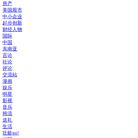
房产
美国股市
中小企业
起步创新
财经人物
国际
中国
东南亚
言论
社论
评论
交流站
漫画
娱乐
明星
影视
音乐
韩流
送礼
生活
壮龄go!