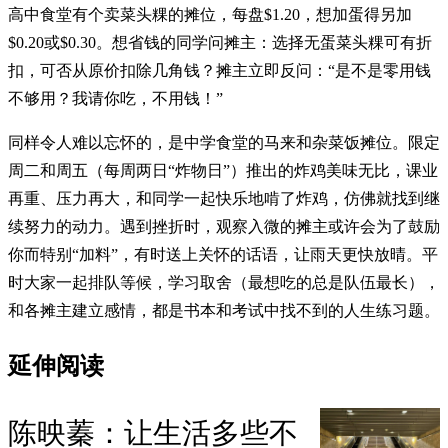
高中食堂有个卖菜头粿的摊位，每盘$1.20，想加蛋得另加
$0.20或$0.30。想省钱的同学问摊主：选择无蛋菜头粿可有折
扣，可否从原价扣除几角钱？摊主立即反问：“是不是零用钱
不够用？我请你吃，不用钱！”
同样令人难以忘怀的，是中学食堂的马来和杂菜饭摊位。限定
周二和周五（每周两日“炸物日”）推出的炸鸡美味无比，课业
再重、压力再大，和同学一起快乐地啃了炸鸡，仿佛就找到继
续努力的动力。遇到挫折时，观察入微的摊主或许会为了鼓励
你而特别“加料”，有时送上关怀的话语，让雨天更快放晴。平
时大家一起排队等候，学习取舍（最想吃的总是队伍最长），
和各摊主建立感情，都是书本和考试中找不到的人生练习题。
延伸阅读
陈映蓁：让生活多些不