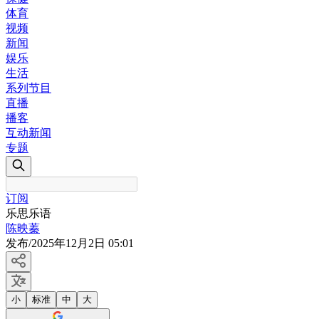
体育
视频
新闻
娱乐
生活
系列节目
直播
播客
互动新闻
专题
订阅
乐思乐语
陈映蓁
发布
/
2025年12月2日 05:01
小
标准
中
大