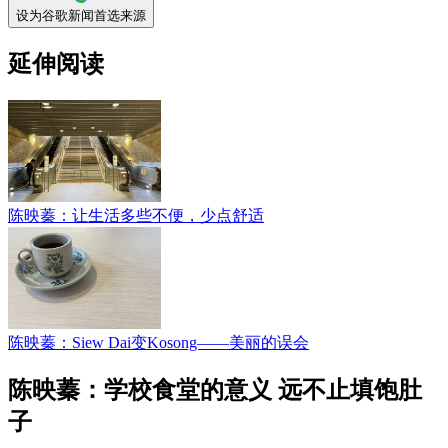
设为谷歌新闻首选来源
延伸阅读
陈映蓁：让生活多些不便，少点舒适
陈映蓁：Siew Dai变Kosong——美丽的误会
陈映蓁：学校食堂的意义 远不止填饱肚
子