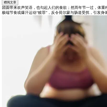
赠阅文章
团圆带来欢声笑语，也勾起人们的食欲；然而年节一过，体重
极端节食或爆汗运动“赎罪”，反令荷尔蒙与肠道受扰，引发