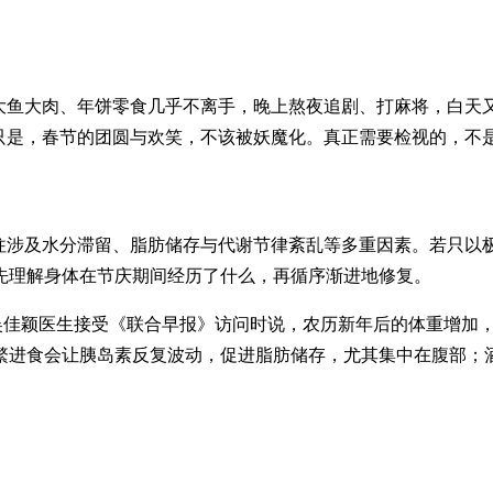
，大鱼大肉、年饼零食几乎不离手，晚上熬夜追剧、打麻将，白天
。只是，春节的团圆与欢笑，不该被妖魔化。真正需要检视的，不
往涉及水分滞留、脂肪储存与代谢节律紊乱等多重因素。若只以极
先理解身体在节庆期间经历了什么，再循序渐进地修复。
ics）医疗总监吴佳颖医生接受《联合早报》访问时说，农历新年后的
繁进食会让胰岛素反复波动，促进脂肪储存，尤其集中在腹部；