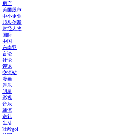
房产
美国股市
中小企业
起步创新
财经人物
国际
中国
东南亚
言论
社论
评论
交流站
漫画
娱乐
明星
影视
音乐
韩流
送礼
生活
壮龄go!