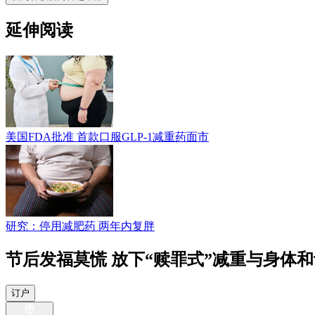
延伸阅读
美国FDA批准 首款口服GLP-1减重药面市
研究：停用减肥药 两年内复胖
节后发福莫慌 放下“赎罪式”减重与身体和
订户