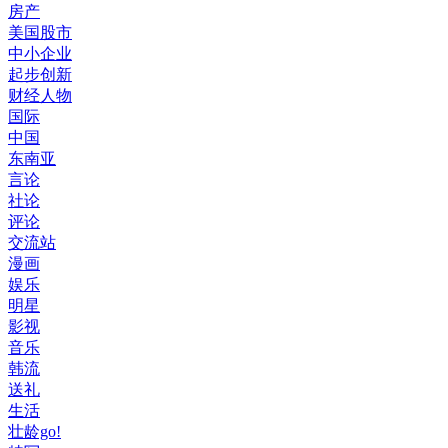
房产
美国股市
中小企业
起步创新
财经人物
国际
中国
东南亚
言论
社论
评论
交流站
漫画
娱乐
明星
影视
音乐
韩流
送礼
生活
壮龄go!