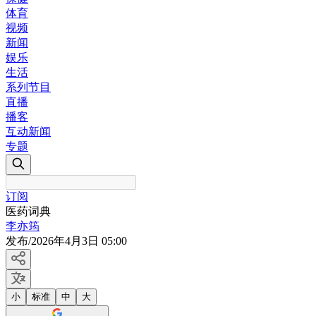
体育
视频
新闻
娱乐
生活
系列节目
直播
播客
互动新闻
专题
订阅
医药词典
李亦筠
发布
/
2026年4月3日 05:00
小
标准
中
大