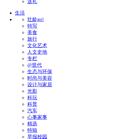
送礼
生活
壮龄go!
特写
美食
旅行
文化艺术
人文史地
专栏
@世代
生态与环保
时尚与美容
设计与家居
光影
科玩
科普
汽车
心事家事
精选
特辑
早报校园