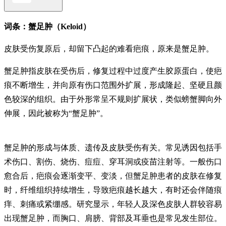
词条：蟹足肿（Keloid）
皮肤受伤复原后，却留下凸起的难看疤痕，原来是蟹足肿。
蟹足肿指皮肤在受伤后，修复过程中过度产生胶原蛋白，使疤
痕不断增生，并向原有伤口范围外扩展，形成隆起、坚硬且颜
色较深的组织。由于外形常呈不规则扩展状，类似螃蟹脚向外
伸展，因此被称为“蟹足肿”。
蟹足肿的形成与体质、遗传及皮肤受伤有关。常见诱因包括手
术伤口、割伤、烧伤、痘痘、穿耳洞或疫苗注射等。一般伤口
愈合后，疤痕会逐渐变平、变淡，但蟹足肿患者的皮肤在修复
时，纤维组织持续增生，导致疤痕越长越大，有时还会伴随痕
痒、刺痛或紧绷感。研究显示，年轻人及深色皮肤人群较容易
出现蟹足肿，而胸口、肩膀、背部及耳垂也是常见发生部位。