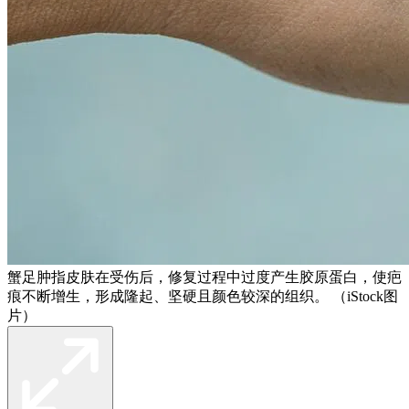
蟹足肿指皮肤在受伤后，修复过程中过度产生胶原蛋白，使疤
痕不断增生，形成隆起、坚硬且颜色较深的组织。 （iStock图
片）