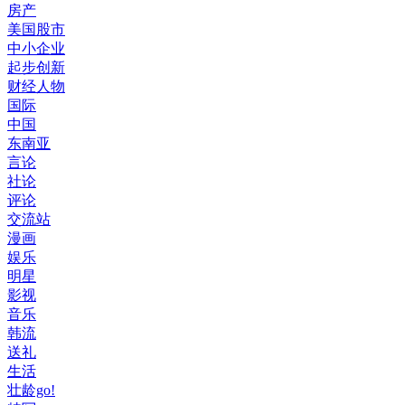
房产
美国股市
中小企业
起步创新
财经人物
国际
中国
东南亚
言论
社论
评论
交流站
漫画
娱乐
明星
影视
音乐
韩流
送礼
生活
壮龄go!