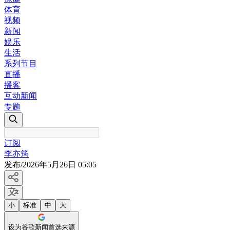
体育
视频
新闻
娱乐
生活
系列节目
直播
播客
互动新闻
专题
订阅
李亦筠
发布
/
2026年5月26日 05:05
小
标准
中
大
设为谷歌新闻首选来源