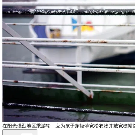
在阳光强烈地区乘游轮，应为孩子穿轻薄宽松衣物并戴宽檐帽以防