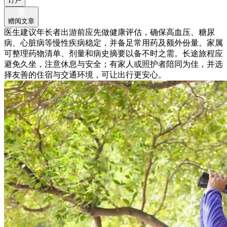
订户
赠阅文章
医生建议年长者出游前应先做健康评估，确保高血压、糖尿
病、心脏病等慢性疾病稳定，并备足常用药及额外份量。家属
可整理药物清单、剂量和病史摘要以备不时之需。长途旅程应
避免久坐，注意休息与安全；有家人或照护者陪同为佳，并选
择友善的住宿与交通环境，可让出行更安心。