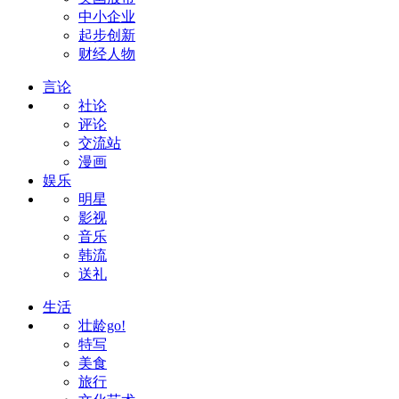
中小企业
起步创新
财经人物
言论
社论
评论
交流站
漫画
娱乐
明星
影视
音乐
韩流
送礼
生活
壮龄go!
特写
美食
旅行