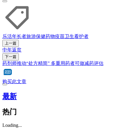
乐活
年长者
旅游
保健
药物
疫苗
卫生
看护者
上一篇
中年返贫
下一篇
药剂师推动“处方精简” 多重用药者可做减药评估
购买此文章
最新
热门
Loading...