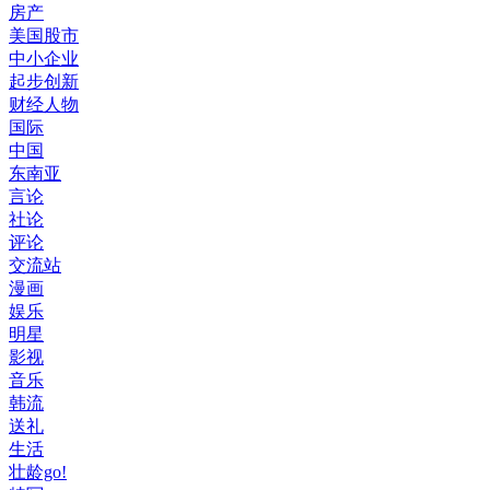
房产
美国股市
中小企业
起步创新
财经人物
国际
中国
东南亚
言论
社论
评论
交流站
漫画
娱乐
明星
影视
音乐
韩流
送礼
生活
壮龄go!