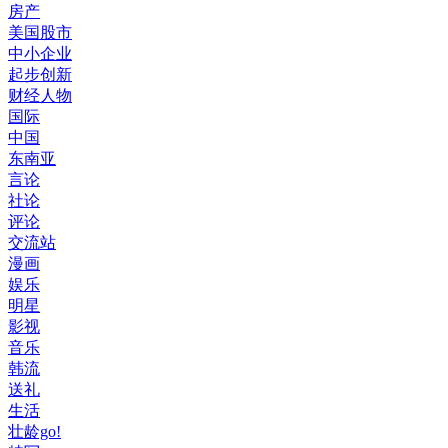
房产
美国股市
中小企业
起步创新
财经人物
国际
中国
东南亚
言论
社论
评论
交流站
漫画
娱乐
明星
影视
音乐
韩流
送礼
生活
壮龄go!