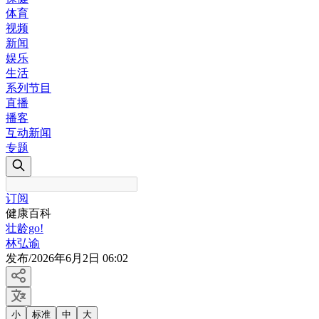
体育
视频
新闻
娱乐
生活
系列节目
直播
播客
互动新闻
专题
订阅
健康百科
壮龄go!
林弘谕
发布
/
2026年6月2日 06:02
小
标准
中
大