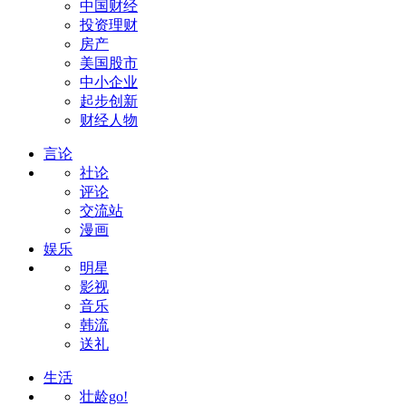
中国财经
投资理财
房产
美国股市
中小企业
起步创新
财经人物
言论
社论
评论
交流站
漫画
娱乐
明星
影视
音乐
韩流
送礼
生活
壮龄go!