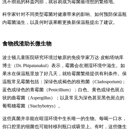
洗不彻底的杯盖内部，就容易成为霉菌最理想的繁殖地。
科学家针对不同类型霉菌对健康带来的影响、如何预防保温瓶
内霉菌滋生，以及何时该果断更换新保温瓶提出了建议。
食物残渣助长微生物
波士顿儿童医院研究环境过敏原的免疫学家万达·皮帕塔纳库
博士（Dr. Phipatanakul）表示，霉菌会在潮湿环境中滋生。如
果水在保温瓶里放了好几天，就给霉菌繁殖提供有利条件。保
温瓶常见霉菌包括：深绿色或褐色的枝孢菌（Cladosporium)；
蓝色或绿色的青霉菌（Penicillium）；白色、黄色或绿色斑点
状的曲霉菌（Aspergillus）；以及常见为深色甚至黑色斑点的
葡萄穗霉菌（Stachybotrys）。
这些真菌并非能在暗湿环境中生长唯一的生物。每喝一口水，
你口腔里的细菌也可能转移到瓶口或吸管上。有时，这些微生