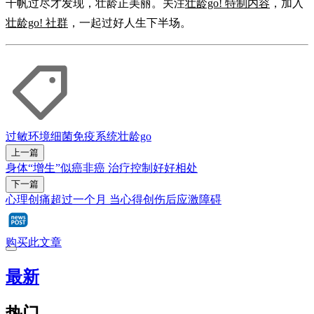
千帆过尽才发现，壮龄正美丽。关注
壮龄go! 特制内容
，加入
壮龄go! 社群
，一起过好人生下半场。
过敏
环境
细菌
免疫系统
壮龄go
上一篇
身体“增生”似癌非癌 治疗控制好好相处
下一篇
心理创痛超过一个月 当心得创伤后应激障碍
购买此文章
最新
热门