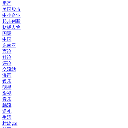
房产
美国股市
中小企业
起步创新
财经人物
国际
中国
东南亚
言论
社论
评论
交流站
漫画
娱乐
明星
影视
音乐
韩流
送礼
生活
壮龄go!