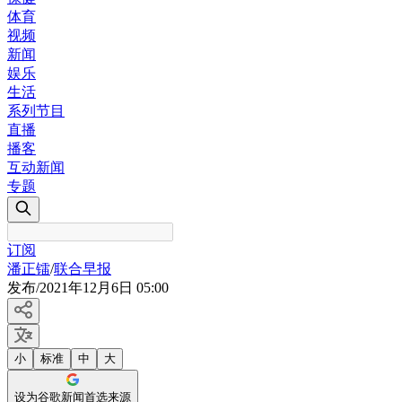
体育
视频
新闻
娱乐
生活
系列节目
直播
播客
互动新闻
专题
订阅
潘正镭
/
联合早报
发布
/
2021年12月6日 05:00
小
标准
中
大
设为谷歌新闻首选来源