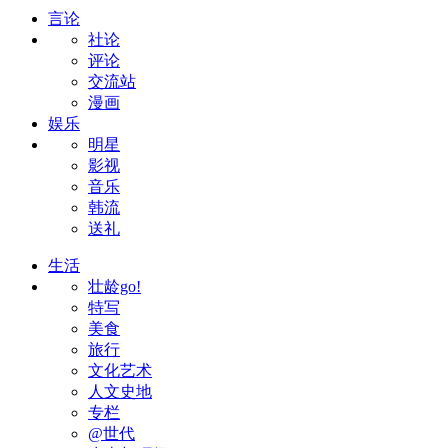
言论
社论
评论
交流站
漫画
娱乐
明星
影视
音乐
韩流
送礼
生活
壮龄go!
特写
美食
旅行
文化艺术
人文史地
专栏
@世代