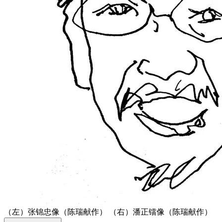
（左）张锦忠像（陈瑞献作） （右）潘正镭像（陈瑞献作）