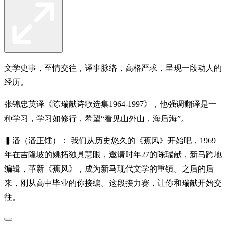
文学史事，至情交往，译事脉络，高格严求，呈现一段动人的
经历。
张锦忠英译《陈瑞献诗歌选集1964-1997》，他强调翻译是一
种学习，学习如修行，希望“看见山外山，海后海”。
▍潘（潘正镭）： 我们从历史悠久的《蕉风》开始吧，1969
年在吉隆坡的姚拓独具慧眼，邀请时年27的陈瑞献，新马跨地
编辑，革新《蕉风》，成为新马现代文学的重镇。之后的后
来，刚从高中毕业的你接编。这段接力赛，让你和瑞献开始交
往。