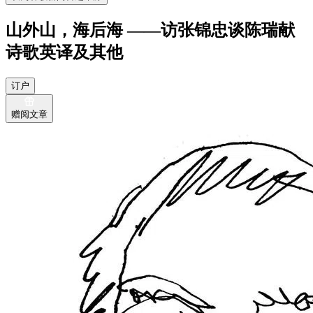
山外山，海后海 ——访张锦忠谈陈瑞献
诗歌英译及其他
订户
赠阅文章