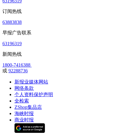
63196319
订阅热线
63883838
早报广告联系
63196319
新闻热线
1800-7416388
或
92288736
新报业媒体网站
网络条款
个人资料保护声明
全检索
ZShop集品店
海峡时报
商业时报