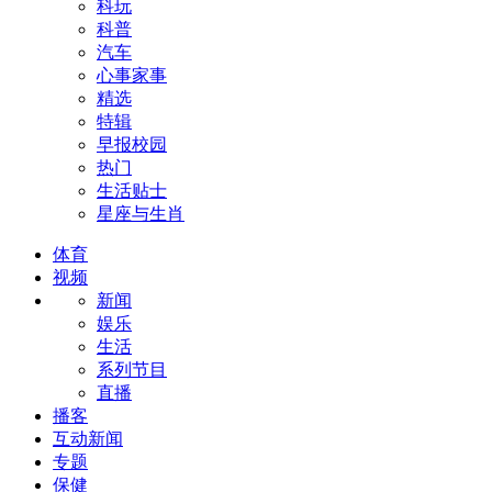
科玩
科普
汽车
心事家事
精选
特辑
早报校园
热门
生活贴士
星座与生肖
体育
视频
新闻
娱乐
生活
系列节目
直播
播客
互动新闻
专题
保健