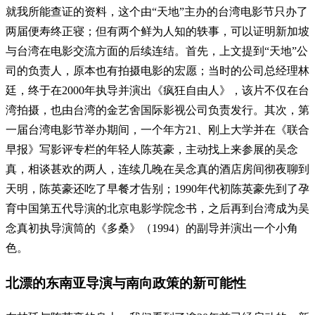
就我所能查证的资料，这个由“天地”主办的台湾电影节只办了
两届便寿终正寝；但有两个鲜为人知的轶事，可以证明新加坡
与台湾在电影交流方面的后续连结。首先，上文提到“天地”公
司的负责人，原本也有拍摄电影的宏愿；当时的公司总经理林
廷，终于在2000年执导并演出《疯狂自由人》，该片不仅在台
湾拍摄，也由台湾的金艺舍国际影视公司负责发行。其次，第
一届台湾电影节举办期间，一个年方21、刚上大学并在《联合
早报》写影评专栏的年轻人陈英豪，主动找上来参展的吴念
真，相谈甚欢的两人，连续几晚在吴念真的酒店房间彻夜聊到
天明，陈英豪还吃了早餐才告别；1990年代初陈英豪先到了孕
育中国第五代导演的北京电影学院念书，之后再到台湾成为吴
念真初执导演筒的《多桑》（1994）的副导并演出一个小角
色。
北漂的东南亚导演与南向政策的新可能性