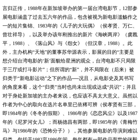
言归正传，1988年在新加坡举办的第一届台湾电影节，12部参
展电影涵盖了过去五六年的作品，包含被视为新电影滥觞作之
一的短片集锦、1983年的《儿子的大玩偶》（侯孝贤、万仁、
曾壮祥导），以及举办该年刚推出的新片《海峡两岸》（虞戡
平，1988）、《落山风》与《怨女》（但汉章，1988）。此
外，主办机构“天地”的董事苏华源表示，影展的目的“主要是
想介绍台湾电影的‘新’面貌给星洲的观众，台湾电影不只局限
于三厅或打斗影片”；但所谓的“新”，并不局限在（后来）被
归类于“新电影运动”之下的作品──况且，从电影史及其书写
的角度来看，这个“归类”当时也尚未出现或达成“共识”；并且
对于身处新加坡的主办者来说，也应该不具太大意义。虽然以
作者为中心的取向在选片名单里已依稀可辨（侯孝贤有三部，
即1984年的《冬冬的假期》、1986年的《恋恋风尘》以及1987
年的《尼罗河女儿》；而杨德昌有两部，即1985年的《青梅竹
马》与1986年的《恐怖分子》），其他参展电影的导演则难以
归类，包括于1982至1986年间、每年都有一部作品面世的张毅