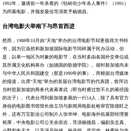
1992年，邀请前一年杀青的《牯岭街少年杀人事件》（1991）
为闭幕电影，并颁发最佳导演奖予杨德昌。
台湾电影大举南下与昂首西进
然而，1988年10月由“天地”举办的台湾电影节却更值得大书特
书，因为它虽然和新加坡国际电影节同样属于民办活动，但
是，以单一地区为对象的电影节，在当时多由各国外交单位或
其所属文化机构筹办（如德国的歌德学院）。彼时新加坡尚未
与中华人民共和国建交（那是1990年的事），而根据台湾媒体
的报道，出席“天地”举办的首届台湾电影节的代表团，曾拜访
当时驻新加坡的商务代表蒋孝武（即当时甫过世不久的蒋经国
的次子）。代表台湾到新加坡参展的一行14人，除了具有官方
身份的电影图书馆馆长徐立功与新闻局电影处检审官陈德旺之
外，还有万宝影业公司制片人张华坤、电影海外拓展部经理黄
裕厚，中央电影公司公关余崇吉，导演杨德昌，编剧吴念真、
小野和朱天文，以及演员孙越、杨庆煌、庹宗华、林秀玲与辛