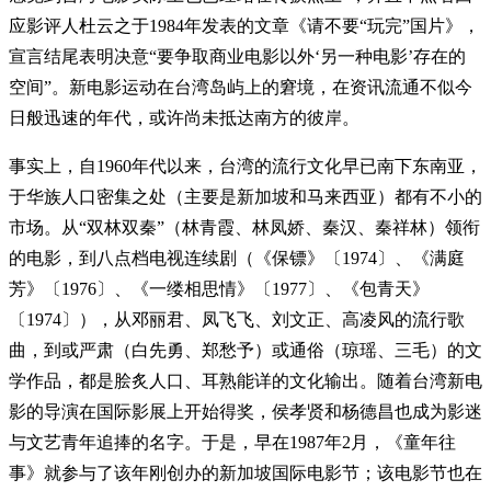
应影评人杜云之于1984年发表的文章《请不要“玩完”国片》，
宣言结尾表明决意“要争取商业电影以外‘另一种电影’存在的
空间”。新电影运动在台湾岛屿上的窘境，在资讯流通不似今
日般迅速的年代，或许尚未抵达南方的彼岸。
事实上，自1960年代以来，台湾的流行文化早已南下东南亚，
于华族人口密集之处（主要是新加坡和马来西亚）都有不小的
市场。从“双林双秦”（林青霞、林凤娇、秦汉、秦祥林）领衔
的电影，到八点档电视连续剧（《保镖》〔1974〕、《满庭
芳》〔1976〕、《一缕相思情》〔1977〕、《包青天》
〔1974〕），从邓丽君、凤飞飞、刘文正、高凌风的流行歌
曲，到或严肃（白先勇、郑愁予）或通俗（琼瑶、三毛）的文
学作品，都是脍炙人口、耳熟能详的文化输出。随着台湾新电
影的导演在国际影展上开始得奖，侯孝贤和杨德昌也成为影迷
与文艺青年追捧的名字。于是，早在1987年2月，《童年往
事》就参与了该年刚创办的新加坡国际电影节；该电影节也在