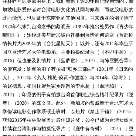
在林廷与陈英豪的身上，我们看到了逾30年前已经启动的，新
加坡电影爱好者对台湾电影文化的认同与倾慕；而这股电影的
北向漂流，也见证于东南亚的其他国度。马来西亚的例子除了
1970年代末到台湾念书的蔡明亮（1992年推出处男作《青少年
哪吒》）；途经北美与新加坡再迁徙到台湾的何蔚庭（首部剧
情长片为2009年的《台北星期天》）以外，还有2011年毕业于
国立台湾艺术大学电影系、主要拍摄纪录片（《不即不离》，
2016）但也兼及剧情片（《菠萝蜜》，2019，与陈雪甄合导）
的廖克发；缅甸的例子有拍摄“归乡三部曲”（2011年《归来的
人》、2012年《穷人·榴梿·麻药·偷渡客》与2014年《冰毒》）
的赵德胤，和同样聚焦家乡题旨的李永超（《血琥珀》，
2017）；印尼的例子有拍摄台湾首部职业综合格斗纪录片《逆
者》（2020）的陈文良。此外，新加坡的曾威量于台北艺术大
学修读电影创作学系硕士班时，以短片《禁止下锚》（2015）
获颁2016年柏林影展奥迪最佳短片奖，如今已成为台湾女婿且
持续在台湾制作与拍摄纪录片（《庭中有奇树》，2021）；更