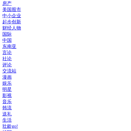
房产
美国股市
中小企业
起步创新
财经人物
国际
中国
东南亚
言论
社论
评论
交流站
漫画
娱乐
明星
影视
音乐
韩流
送礼
生活
壮龄go!