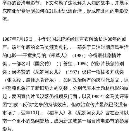
举办的台湾电影节。下文勾勒了这段鲜为人知的故事，并展示
东南亚华裔导演如何在21世纪北漂台湾，形成南北向的电影交
流。
1987年7月15日，中华民国总统蒋经国宣布解除长达38年的戒
严。该年年底的金马奖颁奖典礼，一部关于日治时期庶民生活
的电影──王童执导的《稻草人》（1987）夺得最佳剧情片
奖，一部名叫《国父传》（丁善玺，1986）的影片获颁特别
奖；侯孝贤的《尼罗河女儿》（1987）仅得一项提名并获奖
（张弘毅，最佳原著音乐）。如同政治解严的跨时代意义，这
些奖项也象征了新旧势力的交替，分别代表本土题材电影的崛
起，爱国宣传片虽没落仍得顾及门面，以及1985年金马奖评审
团“拥侯”“反侯”之争的持续效应。但政治宣传片显然已经没有
市场了，翌年10月，《稻草人》和《尼罗河女儿》皆在台湾以
南一个更小的岛屿登场，成为新加坡第一届台湾电影节的参展
影片。