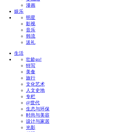
漫画
娱乐
明星
影视
音乐
韩流
送礼
生活
壮龄go!
特写
美食
旅行
文化艺术
人文史地
专栏
@世代
生态与环保
时尚与美容
设计与家居
光影