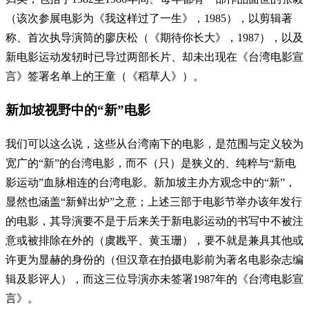
（该次参展电影为《我这样过了一生》，1985），以剪辑著
称、首次执导演筒的廖庆松（《期待你长大》，1987），以及
新电影运动发轫时已导过两部长片、却未出现在《台湾电影宣
言》签署名单上的王童（《稻草人》）。
新加坡视野中的“新”电影
我们可以这么说，这些从台湾南下的电影，是范围与定义较为
宽广的“新”的台湾电影，而不（只）是狭义的、纯粹与“新电
影运动”血脉相连的台湾电影。新加坡主办方观念中的“新”，
显然也涵盖“新鲜出炉”之意；上述三部于电影节举办该年发行
的电影，其导演要不是于后来关于新电影运动的书写中不被注
意或被排除在外的（虞戡平、黄玉珊），要不就是兼具其他或
许更为显赫的身份的（但汉章在拍摄电影前为著名电影杂志编
辑及影评人），而这三位导演亦未签署1987年的《台湾电影宣
言》。