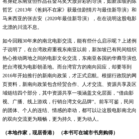
有身处东南亚但作品在金马奖大放异彩的导演，如新加坡的陈
哲艺（2013年《爸妈不在家》获最佳剧情片与最佳新导演）和
马来西亚的张吉安（2020年最佳新导演），在在说明这股电影
北漂的川流不息。
如今回顾30年来的南北电影交流，能有些什么启示呢？上述例
子说明了，在台湾政府重视东南亚以前，新加坡已有民间组织
热心推动两地之间的电影文化交流，东南亚各国的华裔导演也
把台湾视为电影朝圣地。而台湾官方的南向回应，却要等到
2016年开始推行的新南向政策，才正式启航。根据行政院的网
页资料，新南向政策包含经贸合作、人才交流、资源共享及区
域链结四个部分，其中资源共享一项涵盖文化层面，“借由影
视、广播、线上游戏，行销台湾文化品牌”。前车可鉴，民间
的团体、个人的连结、情感的牵动，都可以让这股电影南北向
的双向交流更为顺畅，更为持久，更为动人。
（本地作家，现居香港） （本书可在城市书房购得）