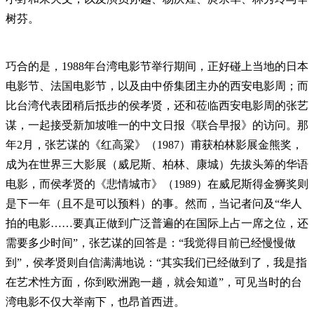
树芬。
巧合的是，1988年台湾电影节举行期间，正好碰上当地的日本
电影节、法国电影节，以及由中侨集团主办的西安电影周；而
比台湾代表团稍后抵步的侯孝贤，还和莅临西安电影周的张艺
谋，一起接受新加坡唯一的中文日报《联合早报》的访问。那
年2月，张艺谋的《红高粱》（1987）甫获柏林影展金熊奖，
成为在世界三大影展（威尼斯、柏林、康城）先拔头筹的华语
电影，而侯孝贤的《悲情城市》（1989）在威尼斯得金狮奖则
是下一年（且不是可以预料）的事。然而，当记者问及“华人
拍的电影……要真正做到广泛普遍的在国际上占一席之位，还
需要多少时间”，张艺谋的回答是：“我觉得目前已经慢慢做
到”，侯孝贤则自信满满地说：“其实我们已经做到了，我是指
在艺术性方面，你到欧洲跑一趟，就会知道”，可见当时的台
湾电影不仅大举南下，也昂首西进。