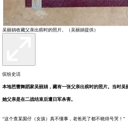
吴丽娟收藏父亲出殡时的照片。（吴丽娟提供）
缤纷史话
本地芭蕾舞蹈家吴丽娟，藏有一张父亲出殡时的照片。当时吴
她父亲是在二战结束后遭日军杀害。
“这个查某囡仔（女孩）真不懂事，老爸死了都不晓得号哭！”