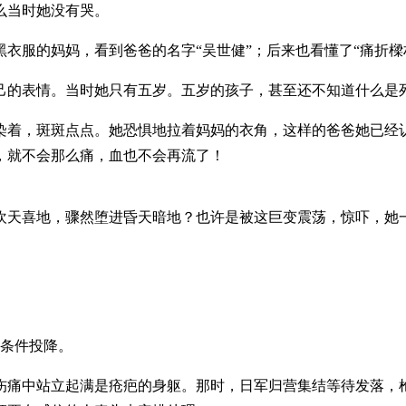
么当时她没有哭。
衣服的妈妈，看到爸爸的名字“吴世健”；后来也看懂了“痛折樑材
己的表情。当时她只有五岁。五岁的孩子，甚至还不知道什么是
染着，斑斑点点。她恐惧地拉着妈妈的衣角，这样的爸爸她已经
，就不会那么痛，血也不会再流了！
欢天喜地，骤然堕进昏天暗地？也许是被这巨变震荡，惊吓，她
无条件投降。
伤痛中站立起满是疮疤的身躯。那时，日军归营集结等待发落，