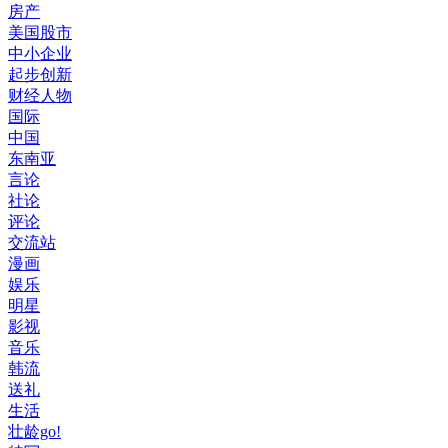
房产
美国股市
中小企业
起步创新
财经人物
国际
中国
东南亚
言论
社论
评论
交流站
漫画
娱乐
明星
影视
音乐
韩流
送礼
生活
壮龄go!