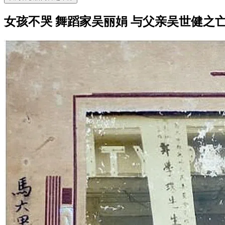
女孩不哭 舞蹈家吴丽娟 与父亲吴世健之