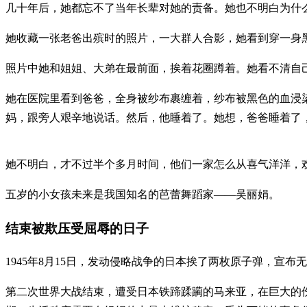
几十年后，她都忘不了当年长辈对她的责备。她也不明白为什
她收藏一张老爸出殡时的照片，一大群人合影，她看到穿一身黑
照片中她和姐姐、大弟在最前面，挨着花圈蹲着。她看不清自
她在医院里看到爸爸，全身被纱布裹缠着，纱布被黑色的血浸
妈，跟旁人艰辛地说话。然后，他睡着了。她想，爸爸睡着了
她不明白，才不过半个多月时间，他们一家怎么从喜气洋洋，
五岁的小女孩未来是我国知名的芭蕾舞蹈家——吴丽娟。
结束被欺压受屈辱的日子
1945年8月15日，发动侵略战争的日本挨了两枚原子弹，宣布
第二次世界大战结束，遭受日本铁蹄蹂躏的马来亚，在巨大的