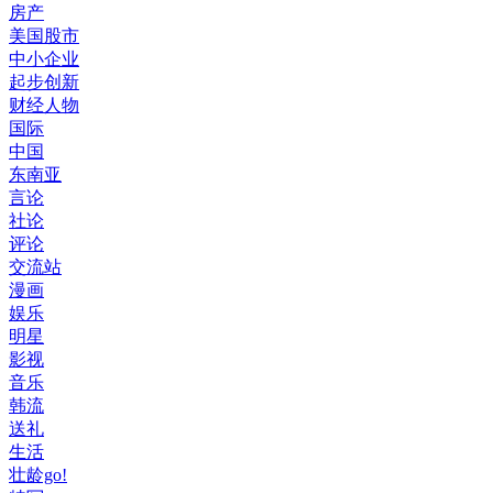
房产
美国股市
中小企业
起步创新
财经人物
国际
中国
东南亚
言论
社论
评论
交流站
漫画
娱乐
明星
影视
音乐
韩流
送礼
生活
壮龄go!