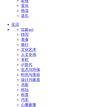
影视
音乐
韩流
送礼
生活
壮龄go!
特写
美食
旅行
文化艺术
人文史地
专栏
@世代
生态与环保
时尚与美容
设计与家居
光影
科玩
科普
汽车
心事家事