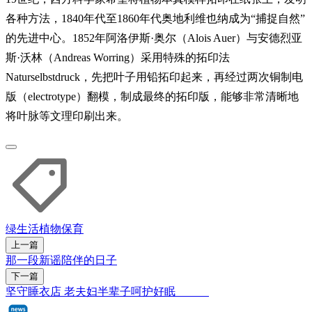
各种方法，1840年代至1860年代奥地利维也纳成为“捕捉自然”
的先进中心。1852年阿洛伊斯·奥尔（Alois Auer）与安德烈亚
斯·沃林（Andreas Worring）采用特殊的拓印法
Naturselbstdruck，先把叶子用铅拓印起来，再经过两次铜制电
版（electrotype）翻模，制成最终的拓印版，能够非常清晰地
将叶脉等文理印刷出来。
绿生活
植物
保育
上一篇
那一段新谣陪伴的日子
下一篇
坚守睡衣店 老夫妇半辈子呵护好眠