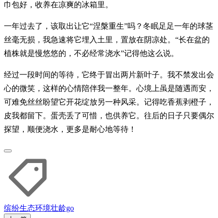
巾包好，收养在凉爽的冰箱里。
一年过去了，该取出让它“涅槃重生”吗？冬眠足足一年的球茎
丝毫无损，我急速将它埋入土里，置放在阴凉处。“长在盆的
植株就是慢悠悠的，不必经常浇水”记得他这么说。
经过一段时间的等待，它终于冒出两片新叶子。我不禁发出会
心的微笑，这样的心情陪伴我一整年。心境上虽是随遇而安，
可难免丝丝盼望它开花绽放另一种风采。记得吃香蕉剥橙子，
皮我都留下。蛋壳丢了可惜，也供养它。往后的日子只要偶尔
探望，顺便浇水，更多是耐心地等待！
缤纷
生态环境
壮龄go