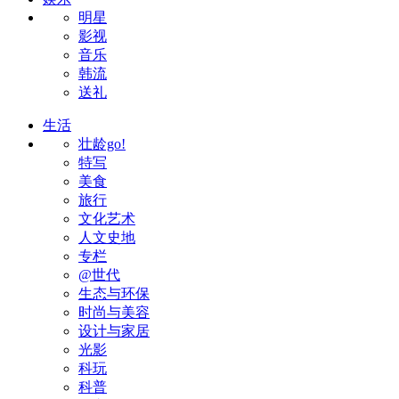
明星
影视
音乐
韩流
送礼
生活
壮龄go!
特写
美食
旅行
文化艺术
人文史地
专栏
@世代
生态与环保
时尚与美容
设计与家居
光影
科玩
科普