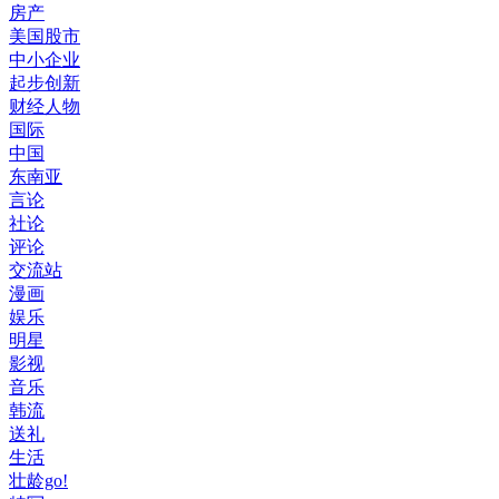
房产
美国股市
中小企业
起步创新
财经人物
国际
中国
东南亚
言论
社论
评论
交流站
漫画
娱乐
明星
影视
音乐
韩流
送礼
生活
壮龄go!