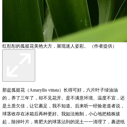
红彤彤的孤挺花美艳大方，展现迷人姿彩。 （作者提供）
那盆孤挺花（Amaryllis vittata）长得可好，六片叶子绿油油
的，养了三年了，却不见花开。是不满意环境、温度不宜，还
是土质欠佳，让它裹足，我不知道。后来听一经验老道者说，
球茎收存在冰箱后再种更好。我如法炮制，小心地把植株拔
起，除掉叶片，将肥大的球茎沾到的泥土一一清理了，裹进纸