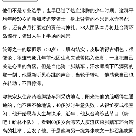
他们不是专业选手，也早已过了热血沸腾的少年时期。这群平
均年龄50岁的新加坡追梦骑士，身上背着的不只是水壶等配
备，还有岁月打磨过的责任与挣扎。38人团队本月将赴台湾环
岛骑行，骑出人生下半场的风景。
统筹之一的廖振宗（50岁），肌肉结实，皮肤晒得古铜色，很
健谈，很难想象几年前他因生意失败曾陷入低潮，一度把自己
关进心里的角落。但是当他骑上脚踏车，汗水顺着下巴滴落的
那一刻，他重新听见心跳的声音，当轮子转动，他感觉自己也
在转动，不再停滞。
廖振宗从住家骑着脚踏车到采访地点，阳光把他的脸晒得红通
通的，他不疾不徐地说，40多岁时生意失败，从很忙变成很空
闲，他开始思考人生与快乐。近年，他从台湾综艺节目《骑
吧！哈林小队》，看到60多岁台湾艺人庾澄庆踩脚踏车环台湾
岛的壮举，启发了他。于是他与另一统筹张志文一起召集志同