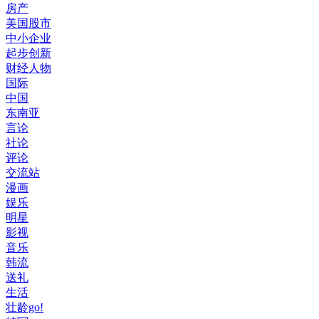
房产
美国股市
中小企业
起步创新
财经人物
国际
中国
东南亚
言论
社论
评论
交流站
漫画
娱乐
明星
影视
音乐
韩流
送礼
生活
壮龄go!