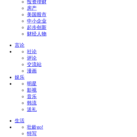
投资理财
房产
美国股市
中小企业
起步创新
财经人物
言论
社论
评论
交流站
漫画
娱乐
明星
影视
音乐
韩流
送礼
生活
壮龄go!
特写