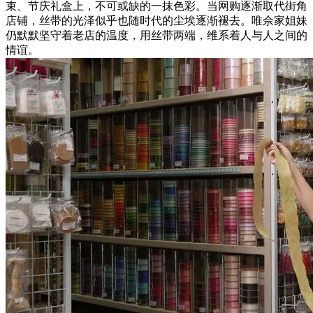
束、节庆礼盒上，不可或缺的一抹色彩。当网购逐渐取代街角
店铺，丝带的光泽似乎也随时代的尘埃逐渐褪去。唯佘家姐妹
仍默默坚守着老店的温度，用丝带两端，维系着人与人之间的
情谊。