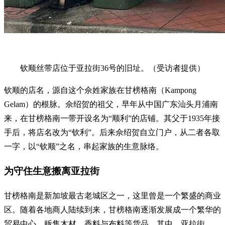
钦顺丝带店位于亚拉街36号的旧址。（受访者提供）
钦顺的店名，源自这个佘姓家族在甘榜格南（Kampong
Gelam）的根脉。佘绍贺的祖父，早年从中国广东汕头月浦南
来，在甘榜格南一带开设名为“顺利”的店铺。其父于1935年接
手后，将店名改为“钦利”。后来佘绍贺自立门户，从二者各取
一字，以“钦顺”之名，串起家族的生意脉络。
为守住生意搬离亚拉街
甘榜格南是新加坡最古老城区之一，这里曾是一个繁盛的商业
区。随着各地商人陆续到来，甘榜格南逐渐发展成一个繁华的
贸易中心，贩售木材、香料与布料等货品。其中，亚拉街