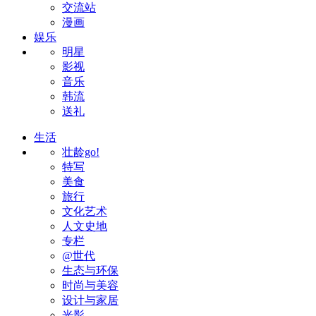
交流站
漫画
娱乐
明星
影视
音乐
韩流
送礼
生活
壮龄go!
特写
美食
旅行
文化艺术
人文史地
专栏
@世代
生态与环保
时尚与美容
设计与家居
光影