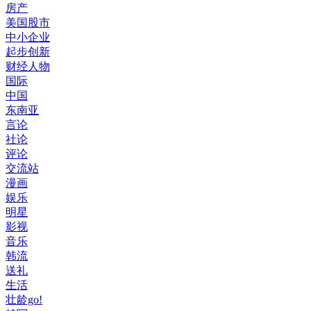
房产
美国股市
中小企业
起步创新
财经人物
国际
中国
东南亚
言论
社论
评论
交流站
漫画
娱乐
明星
影视
音乐
韩流
送礼
生活
壮龄go!