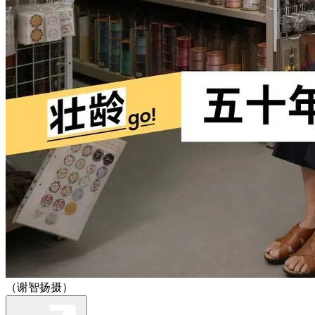
（谢智扬摄）