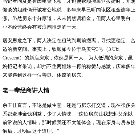
当记者问及是否因租金飞涨，才迫使钦顺搬离亚拉街时，开朗
健谈的姐妹俩开诚布公地说，多年来早已听闻该区租金连年上
涨。虽然房东十分厚道，从未贸然调租金，但两人心里明白，
小本经营终会有被浪潮推走的一天。
居安思危之下，两人决定在租约到期前搬离，寻找更稳定、合
适的新空间。事实上，钦顺如今位于乌美弯3号（3 Ubi
Crescent）的新店房东，依然是同一人。为人低调的房东，虽
婉拒记者采访，却挡不住两姐妹一再的称赞与感激，庆幸多年
来能遇到这样一位善良、体谅的房东。
老一辈经商讲人情
佘玉佳直言，不论是做生意，还是与房东打交道，现在很多关
系都牵涉金钱利益，少了人情味。“这位房东让我想起父亲以
前常说的人情味，那时候我还不太能体会，现在亲身与房东接
触后，才明白这个道理。”