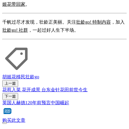
姬花带回家
。
千帆过尽才发现，壮龄正美丽。关注
壮龄go! 特制内容
，加入
壮龄go! 社群
，一起过好人生下半场。
胡姬花
移民
壮龄go
上一篇
花苞入菜 花开成景 台东金针花田前世今生
下一篇
英国人赫德120年前预言中国崛起
购买此文章