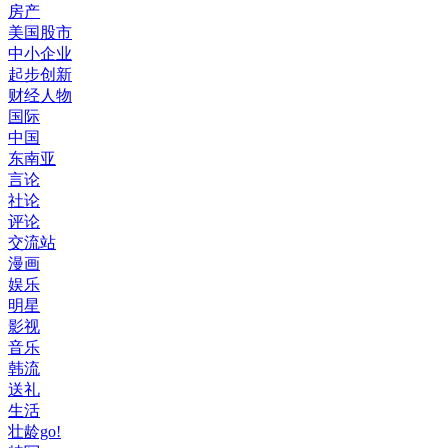
房产
美国股市
中小企业
起步创新
财经人物
国际
中国
东南亚
言论
社论
评论
交流站
漫画
娱乐
明星
影视
音乐
韩流
送礼
生活
壮龄go!