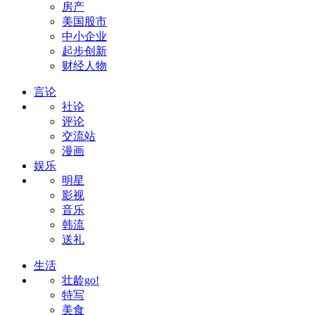
房产
美国股市
中小企业
起步创新
财经人物
言论
社论
评论
交流站
漫画
娱乐
明星
影视
音乐
韩流
送礼
生活
壮龄go!
特写
美食