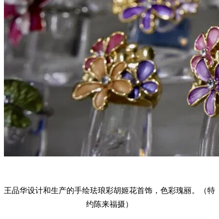
王品华设计和生产的手绘珐琅彩胡姬花首饰，色彩瑰丽。（特
约陈来福摄）