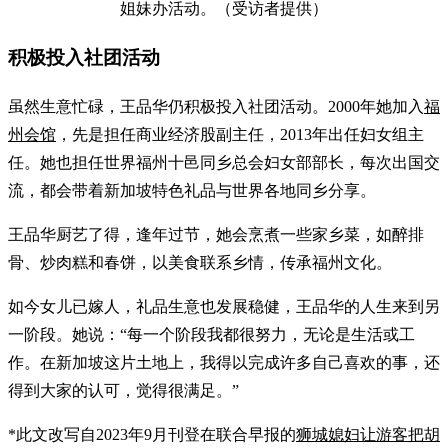
姐妹办活动。（受访者提供）
积极投入社团活动
虽然生意忙碌，王品华仍积极投入社团活动。2000年她加入
福
州会馆
，先是担任商业经济股副主任，2013年出任妇女组主
任。她也担任世界福州十邑同乡总会妇女部部长，每次出国交
流，都会带着新加坡特色礼品与世界各地同乡分享。
王品华厨艺了得，逢年过节，她会烹煮一些家乡菜，如醉排
骨、炒肉糕和春饼，以美食联系乡情，传承福州文化。
如今女儿已嫁人，礼品生意也发展稳健，王品华的人生来到另
一阶段。她说：“每一个阶段我都很努力，无论是生活或工
作。在新加坡这片土地上，我得以完成许多自己喜欢的事，还
得到大家的认可，觉得很满足。”
*此文改写自2023年9月刊登在联合早报的
狮城媳妇让游客把胡