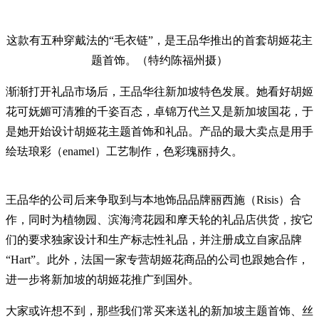
这款有五种穿戴法的“毛衣链”，是王品华推出的首套胡姬花主
题首饰。（特约陈福州摄）
渐渐打开礼品市场后，王品华往新加坡特色发展。她看好胡姬
花可妩媚可清雅的千姿百态，卓锦万代兰又是新加坡国花，于
是她开始设计胡姬花主题首饰和礼品。产品的最大卖点是用手
绘珐琅彩（enamel）工艺制作，色彩瑰丽持久。
王品华的公司后来争取到与本地饰品品牌丽西施（Risis）合
作，同时为植物园、滨海湾花园和摩天轮的礼品店供货，按它
们的要求独家设计和生产标志性礼品，并注册成立自家品牌
“Hart”。此外，法国一家专营胡姬花商品的公司也跟她合作，
进一步将新加坡的胡姬花推广到国外。
大家或许想不到，那些我们常买来送礼的新加坡主题首饰、丝