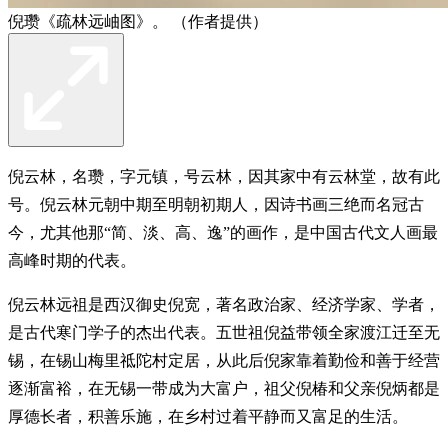
倪瓒《疏林远岫图》。 （作者提供）
倪云林，名瓒，字元镇，号云林，因其家中有云林堂，故有此
号。倪云林元朝中期至明朝初期人，因诗书画三绝而名冠古
今，尤其他那“简、淡、高、逸”的画作，是中国古代文人画最
高峰时期的代表。
倪云林远祖是西汉御史倪宽，著名政治家、经济学家、学者，
是古代寒门学子的杰出代表。五世祖倪益带领全家渡江迁至无
锡，在锡山梅里祗陀村定居，从此后倪家靠着勤俭和善于经营
逐渐富裕，在无锡一带成为大富户，祖父倪椿和父亲倪炳都是
厚德长者，积善乐施，在乡村过着平静而又富足的生活。