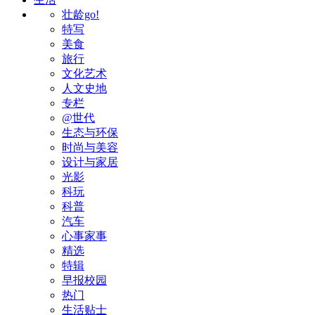
壮龄go!
特写
美食
旅行
文化艺术
人文史地
专栏
@世代
生态与环保
时尚与美容
设计与家居
光影
科玩
科普
汽车
心事家事
精选
特辑
早报校园
热门
生活贴士