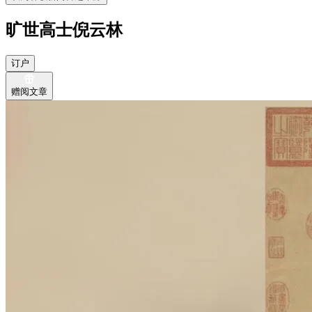
旷世高士倪云林
订户
赠阅文章