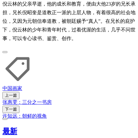
倪云林的父亲早逝，他的成长和教育，便由大他23岁的兄长承
担，兄长倪昭奎是道教正一派的上层人物，有着很高的社会地
位，又因为元朝信奉道教，被朝廷赐予“真人”。在兄长的庇护
下，倪云林的少年和青年时代，过着优渥的生活，几乎不问世
事，可以专心读书、鉴赏、创作。
中国
画家
上一篇
张惠雯：三分之一书房
下一篇
许知远：朝鲜的视角
最新