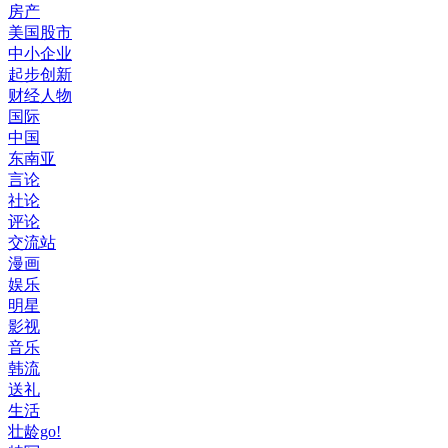
房产
美国股市
中小企业
起步创新
财经人物
国际
中国
东南亚
言论
社论
评论
交流站
漫画
娱乐
明星
影视
音乐
韩流
送礼
生活
壮龄go!