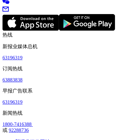
热线
新报业媒体总机
63196319
订阅热线
63883838
早报广告联系
63196319
新闻热线
1800-7416388
或
92288736