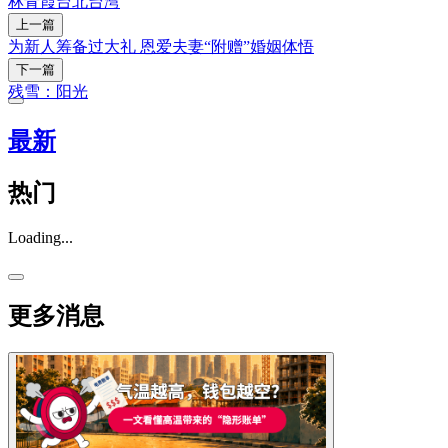
林青霞
台北
台湾
上一篇
为新人筹备过大礼 恩爱夫妻“附赠”婚姻体悟
下一篇
残雪：阳光
最新
热门
Loading...
更多消息