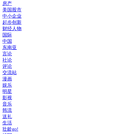
房产
美国股市
中小企业
起步创新
财经人物
国际
中国
东南亚
言论
社论
评论
交流站
漫画
娱乐
明星
影视
音乐
韩流
送礼
生活
壮龄go!