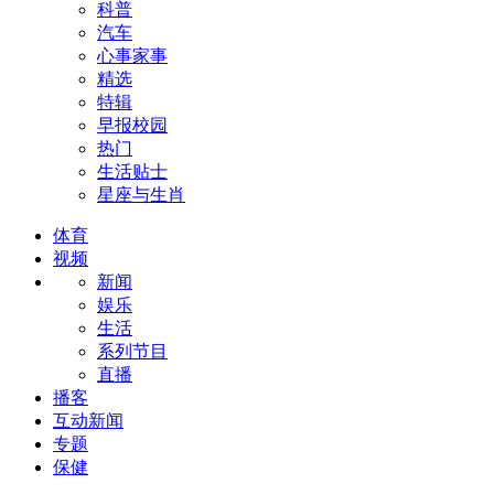
科普
汽车
心事家事
精选
特辑
早报校园
热门
生活贴士
星座与生肖
体育
视频
新闻
娱乐
生活
系列节目
直播
播客
互动新闻
专题
保健