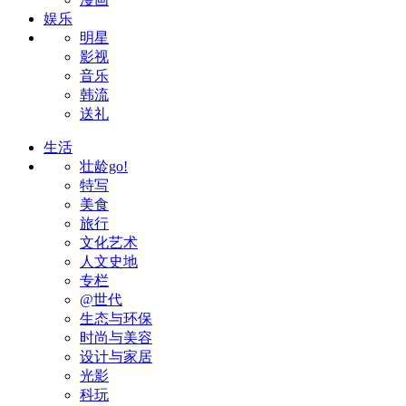
娱乐
明星
影视
音乐
韩流
送礼
生活
壮龄go!
特写
美食
旅行
文化艺术
人文史地
专栏
@世代
生态与环保
时尚与美容
设计与家居
光影
科玩