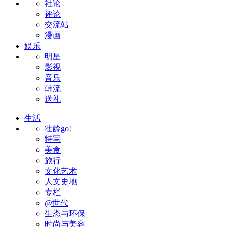
社论
评论
交流站
漫画
娱乐
明星
影视
音乐
韩流
送礼
生活
壮龄go!
特写
美食
旅行
文化艺术
人文史地
专栏
@世代
生态与环保
时尚与美容