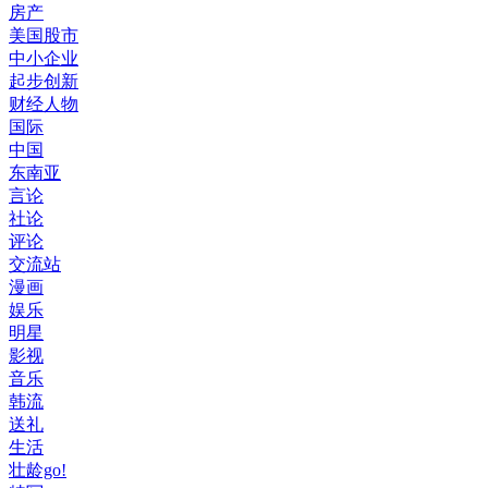
房产
美国股市
中小企业
起步创新
财经人物
国际
中国
东南亚
言论
社论
评论
交流站
漫画
娱乐
明星
影视
音乐
韩流
送礼
生活
壮龄go!