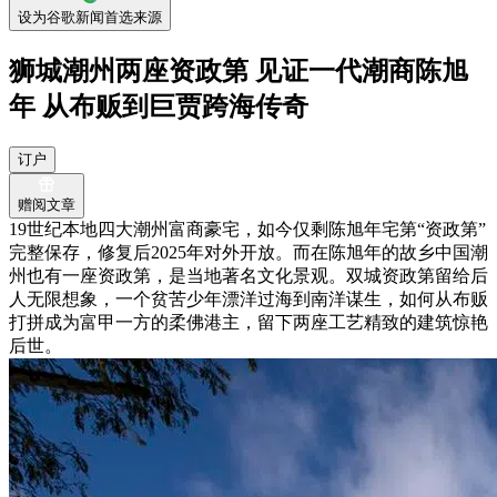
设为谷歌新闻首选来源
狮城潮州两座资政第 见证一代潮商陈旭
年 从布贩到巨贾跨海传奇
订户
赠阅文章
19世纪本地四大潮州富商豪宅，如今仅剩陈旭年宅第“资政第”
完整保存，修复后2025年对外开放。而在陈旭年的故乡中国潮
州也有一座资政第，是当地著名文化景观。双城资政第留给后
人无限想象，一个贫苦少年漂洋过海到南洋谋生，如何从布贩
打拼成为富甲一方的柔佛港主，留下两座工艺精致的建筑惊艳
后世。