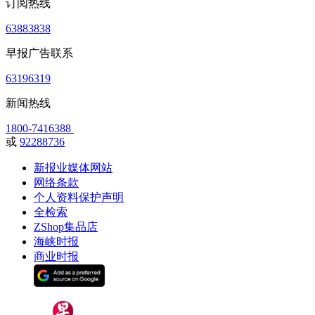
订阅热线
63883838
早报广告联系
63196319
新闻热线
1800-7416388
或
92288736
新报业媒体网站
网络条款
个人资料保护声明
全检索
ZShop集品店
海峡时报
商业时报