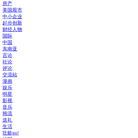
房产
美国股市
中小企业
起步创新
财经人物
国际
中国
东南亚
言论
社论
评论
交流站
漫画
娱乐
明星
影视
音乐
韩流
送礼
生活
壮龄go!