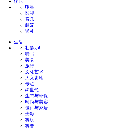
娱乐
明星
影视
音乐
韩流
送礼
生活
壮龄go!
特写
美食
旅行
文化艺术
人文史地
专栏
@世代
生态与环保
时尚与美容
设计与家居
光影
科玩
科普