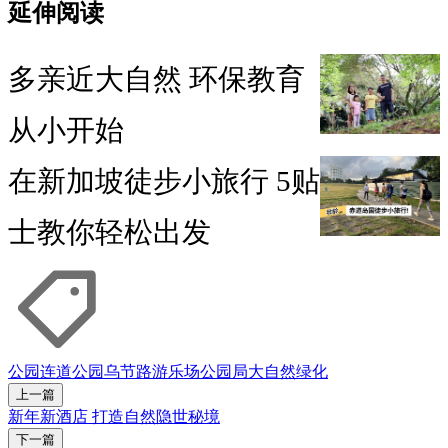
延伸阅读
多亲近大自然 环保教育
从小开始
在新加坡徒步小旅行 5贴
士教你轻松出发
公园连道
公园
乌节路
游乐场
公园局
大自然
绿化
上一篇
新年新酒店 打造自然隐世秘境
下一篇