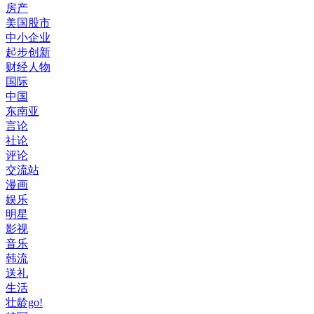
房产
美国股市
中小企业
起步创新
财经人物
国际
中国
东南亚
言论
社论
评论
交流站
漫画
娱乐
明星
影视
音乐
韩流
送礼
生活
壮龄go!