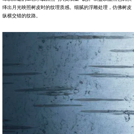
绎出月光映照树皮时的纹理质感。细腻的浮雕处理，仿佛树皮
纵横交错的纹路。