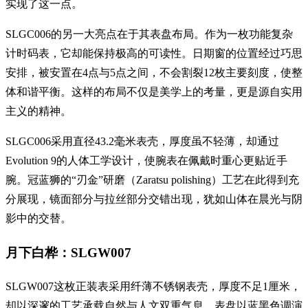
实现了这一点。
SLGC006的另一大亮点在于其表盘布局。作为一枚功能复杂
计时码表，它却能保持极高的可读性。日期窗的位置经过巧思
安排，被安置在4点与5点之间，不会割裂12枚主要刻度，使整
体和谐平衡。这样的布局不仅是美学上的考量，更是源自实用
主义的精神。
SLGC006采用直径43.2毫米表壳，厚度虽不轻薄，却通过
Evolution 9的人体工学设计，使腕表在佩戴时重心更贴近手
腕。冠蓝狮的“刃金”研磨（Zaratsu polishing）工艺在此得到充
分展现，镜面部分与拉丝部分交错出现，犹如山体在晨光与阴
影中的交替。
月下白桦：SLGW007
SLGW007这枚正装表采用纤薄不锈钢表壳，厚度不足1厘米，
却以深邃的工艺承载自然与人文双重气息。表盘以蓝黑色调演