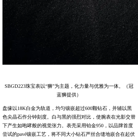
SBGD223珠宝表以“狮”为主题，化力量与优雅为一体。（冠
蓝狮提供）
盘缘以18K白金为轨道，均匀镶嵌超过600颗钻石，并辅以黑
色尖晶石作分钟刻度。白与黑的强烈对比，使腕表在光影交替
下产生如咆哮般的视觉张力。表壳采用铂金950，以品牌首度
尝试的pavé镶嵌工艺，将不同大小钻石严丝合缝地嵌合在起伏