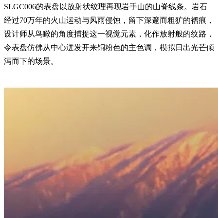
SLGC006的表盘以放射状纹理再现岩手山的山脊线条。岩石
经过70万年的火山运动与风雨侵蚀，留下深邃而粗犷的褶痕，
设计师从鸟瞰的角度捕捉这一视觉元素，化作放射般的纹路，
令表盘仿佛从中心迸发开来铜粉色的主色调，模拟日出光芒倾
泻而下的场景。