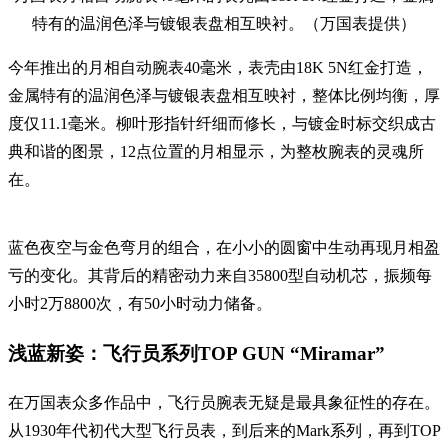
特有的温润色泽与镀银表盘相互映衬。（万国表提供）
今年推出的月相自动腕表40毫米，表壳由18K 5N红金打造，
金属特有的温润色泽与镀银表盘相互映衬，整体比例均衡，厚
度仅11.1毫米。柳叶形指针纤细而修长，与镀金时标交织成古
典和谐的图景，12点位置的月相显示，为整枚腕表的灵魂所
在。
蓝色夜空与金色弯月的组合，在小小的圆窗中生动再现月相盈
亏的变化。其背后的精密动力来自35800型自动机芯，振频每
小时2万8800次，有50小时动力储备。
浅蓝新姿：飞行员系列TOP GUN “Miramar”
在万国表众多作品中，飞行员腕表无疑是最具象征性的存在。
从1930年代初代大型飞行员表，到后来的Mark系列，再到TOP