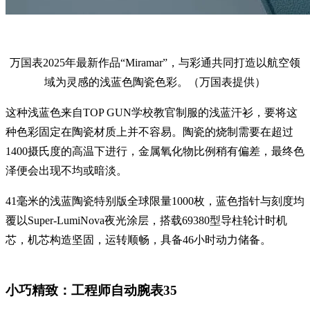
万国表2025年最新作品“Miramar”，与彩通共同打造以航空领
域为灵感的浅蓝色陶瓷色彩。（万国表提供）
这种浅蓝色来自TOP GUN学校教官制服的浅蓝汗衫，要将这
种色彩固定在陶瓷材质上并不容易。陶瓷的烧制需要在超过
1400摄氏度的高温下进行，金属氧化物比例稍有偏差，最终色
泽便会出现不均或暗淡。
41毫米的浅蓝陶瓷特别版全球限量1000枚，蓝色指针与刻度均
覆以Super-LumiNova夜光涂层，搭载69380型导柱轮计时机
芯，机芯构造坚固，运转顺畅，具备46小时动力储备。
小巧精致：工程师自动腕表35