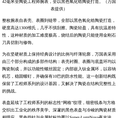
42毫米全陶瓷工程师腕表，全以黑色氧化锆陶瓷打造。（万国
表提供）
整枚腕表自表壳、表圈到链带，全部以黑色氧化锆陶瓷打造，
硬度高达1300维氏，几乎不惧刮擦。陶瓷轻盈，具有抗温差特
性，这种材质的加工难度极高，烧结后的陶瓷只能使用金刚石
刀具切割与修饰。
为在坚硬材质上保持经典设计的比例与纤薄轮廓，万国表采用
由三个部分构成的多部件结构：表壳衬圈、表圈与底盖环均以
陶瓷制成，并以功能性螺丝固定；内部嵌入钛金属环，以容纳
机芯，稳固螺钉，并确保有10巴的防水性能。这一创新结构既
保留了工程师系列的设计基因，又解决了陶瓷在结构完整性上
的挑战。
表盘延续了工程师系列的标志性“网格”纹理，细密线条与方格
交织出工业化的秩序美学。深邃的黑色表盘与冷峻的陶瓷材质
相呼应，黑色指针与金属时标均覆以Super-LumiNova夜光涂