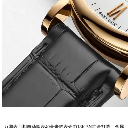
万国表月相自动腕表40毫米的表壳由18K 5N红金打造，金属