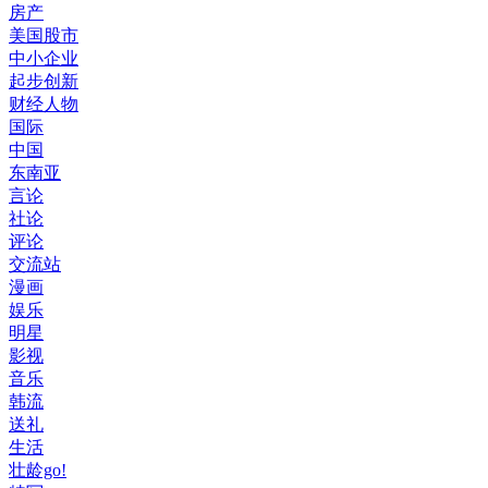
房产
美国股市
中小企业
起步创新
财经人物
国际
中国
东南亚
言论
社论
评论
交流站
漫画
娱乐
明星
影视
音乐
韩流
送礼
生活
壮龄go!