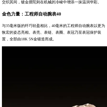
交织其间，镀金摆陀则在机械的冷峻中增添一抹温润华彩。
金色力量：工程师自动腕表40
与35毫米版的纤巧轻盈相比，40毫米的工程师自动腕表以更为
恢宏的姿态亮相。表壳、表链、表圈、表冠乃至表冠保护装
置，全部由18K 5N金锻造而成。